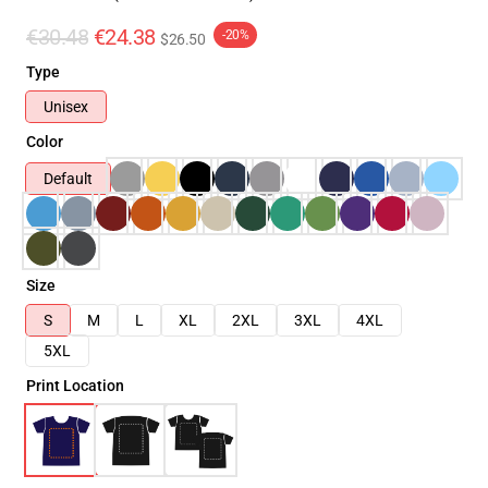
€30.48
€24.38
-20%
$26.50
Type
Unisex
Color
Default
Size
S
M
L
XL
2XL
3XL
4XL
5XL
Print Location