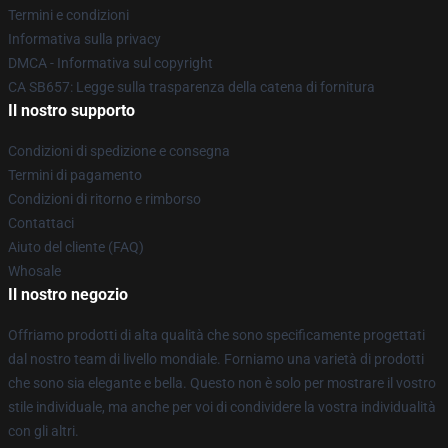
Termini e condizioni
Informativa sulla privacy
DMCA - Informativa sul copyright
CA SB657: Legge sulla trasparenza della catena di fornitura
Il nostro supporto
Condizioni di spedizione e consegna
Termini di pagamento
Condizioni di ritorno e rimborso
Contattaci
Aiuto del cliente (FAQ)
Whosale
Il nostro negozio
Offriamo prodotti di alta qualità che sono specificamente progettati
dal nostro team di livello mondiale. Forniamo una varietà di prodotti
che sono sia elegante e bella. Questo non è solo per mostrare il vostro
stile individuale, ma anche per voi di condividere la vostra individualità
con gli altri.