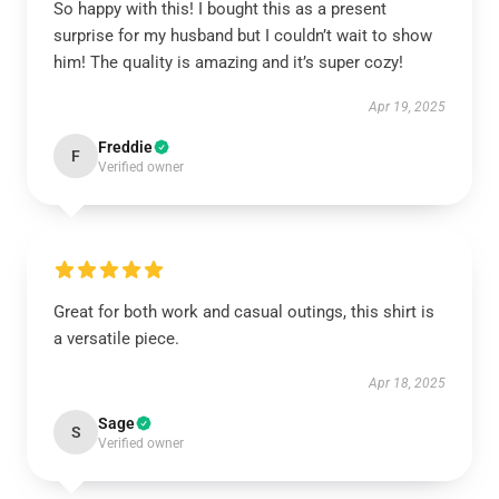
So happy with this! I bought this as a present
surprise for my husband but I couldn’t wait to show
him! The quality is amazing and it’s super cozy!
Apr 19, 2025
Freddie
F
Verified owner
Great for both work and casual outings, this shirt is
a versatile piece.
Apr 18, 2025
Sage
S
Verified owner