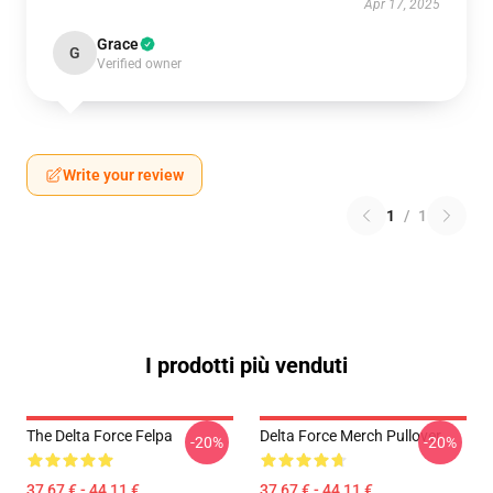
Apr 17, 2025
Grace
G
Verified owner
Write your review
1
/
1
I prodotti più venduti
The Delta Force Felpa
Delta Force Merch Pullover
-20%
-20%
37,67 € - 44,11 €
37,67 € - 44,11 €