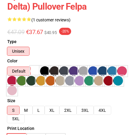
Delta) Pullover Felpa
(1 customer reviews)
€47.09
€37.67
-20%
$40.95
Type
Unisex
Color
Default
Size
S
M
L
XL
2XL
3XL
4XL
5XL
Print Location