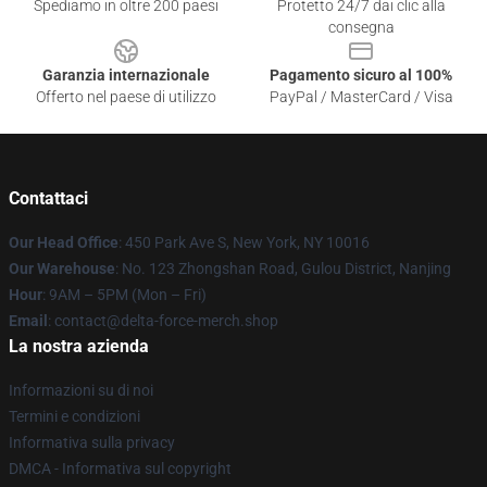
Spediamo in oltre 200 paesi
Protetto 24/7 dai clic alla
consegna
Garanzia internazionale
Pagamento sicuro al 100%
Offerto nel paese di utilizzo
PayPal / MasterCard / Visa
Contattaci
Our Head Office
: 450 Park Ave S, New York, NY 10016
Our Warehouse
: No. 123 Zhongshan Road, Gulou District, Nanjing
Hour
: 9AM – 5PM (Mon – Fri)
Email
: contact@delta-force-merch.shop
La nostra azienda
Informazioni su di noi
Termini e condizioni
Informativa sulla privacy
DMCA - Informativa sul copyright