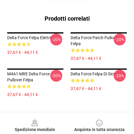
Prodotti correlati
Delta Force Felpa Elettrica
Delta Force Patch Pullover
-20%
-20%
Felpa
37,67 € - 44,11 €
37,67 € - 44,11 €
M4A1 MRE Delta Force
Delta Force Felpa Di Sicurezza
-20%
-20%
Pullover Felpa
37,67 € - 44,11 €
37,67 € - 44,11 €
Footer
Spedizione mondiale
Acquista in tutta sicurezza