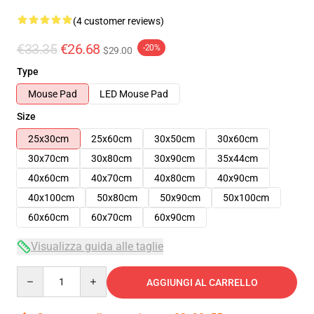
(4 customer reviews)
€33.35
€26.68
-20%
$29.00
Type
Mouse Pad
LED Mouse Pad
Size
25x30cm
25x60cm
30x50cm
30x60cm
30x70cm
30x80cm
30x90cm
35x44cm
40x60cm
40x70cm
40x80cm
40x90cm
40x100cm
50x80cm
50x90cm
50x100cm
60x60cm
60x70cm
60x90cm
Visualizza guida alle taglie
Quantity
AGGIUNGI AL CARRELLO