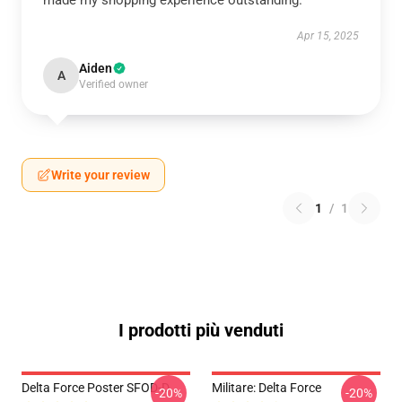
made my shopping experience outstanding.
Apr 15, 2025
Aiden
A
Verified owner
Write your review
1
/
1
I prodotti più venduti
Delta Force Poster SFOD-D
Militare: Delta Force
-20%
-20%