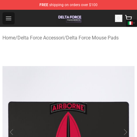
FREE
shipping on orders over $100
Delta Force Shop - Official Delta Force Merchandise Stor
Open menu
Home
/
Delta Force Accessori
/
Delta Force Mouse Pads