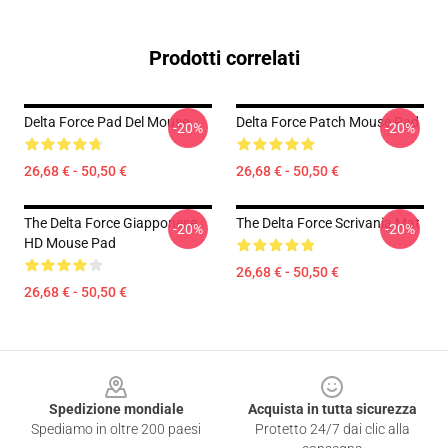
Prodotti correlati
Delta Force Pad Del Mouse
Delta Force Patch Mouse Pad
-20%
-20%
26,68 € - 50,50 €
26,68 € - 50,50 €
The Delta Force Giapponese
The Delta Force Scrivania Mat
-20%
-20%
HD Mouse Pad
26,68 € - 50,50 €
26,68 € - 50,50 €
Footer
Spedizione mondiale
Acquista in tutta sicurezza
Spediamo in oltre 200 paesi
Protetto 24/7 dai clic alla