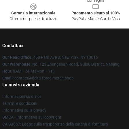
consegna
Garanzia internazionale
Pagamento sicuro al 100%
Offerto nel paese di utilizzo
PayPal / MasterCard / Visa
Contattaci
Our Head Office
: 450 Park Ave S, New York, NY 10016
Our Warehouse
: No. 123 Zhongshan Road, Gulou District, Nanjing
Hour
: 9AM – 5PM (Mon – Fri)
Email
: contact@delta-force-merch.shop
La nostra azienda
Informazioni su di noi
Termini e condizioni
Informativa sulla privacy
DMCA - Informativa sul copyright
CA SB657: Legge sulla trasparenza della catena di fornitura