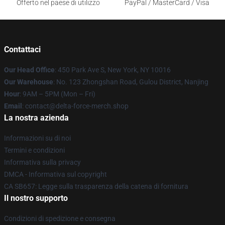
Offerto nel paese di utilizzo
PayPal / MasterCard / Visa
Contattaci
Our Head Office
: 450 Park Ave S, New York, NY 10016
Our Warehouse
: No. 123 Zhongshan Road, Gulou District, Nanjing
Hour
: 9AM – 5PM (Mon – Fri)
Email
: contact@delta-force-merch.shop
La nostra azienda
Informazioni su di noi
Termini e condizioni
Informativa sulla privacy
DMCA - Informativa sul copyright
CA SB657: Legge sulla trasparenza della catena di fornitura
Il nostro supporto
Condizioni di spedizione e consegna