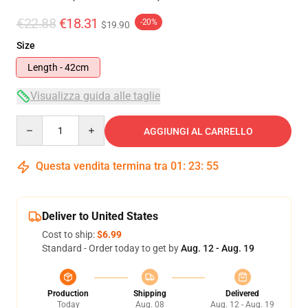
€22.88
€18.31
-20%
$19.90
Size
Length - 42cm
Visualizza guida alle taglie
Quantity
AGGIUNGI AL CARRELLO
Questa vendita termina tra
01
:
23
:
55
Deliver to United States
Cost to ship:
$6.99
Standard - Order today to get by
Aug. 12 - Aug. 19
Production
Shipping
Delivered
Today
Aug. 08
Aug. 12 - Aug. 19