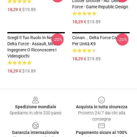
Looter Shooter - No. Delta
Force - Game Republic Design
18,29 €
$19.89
18,29 €
$19.89
Scegli Il Tuo Ruolo In Nero
Conan... Delta Force Calzini
-20%
-20%
Delta Force - Assault, Medic,
Per Unità K9
Ingegnere O Riconoscere I
Videogiochi
18,29 €
$19.89
18,29 €
$19.89
Footer
Spedizione mondiale
Acquista in tutta sicurezza
Spediamo in oltre 200 paesi
Protetto 24/7 dai clic alla
consegna
Garanzia internazionale
Pagamento sicuro al 100%