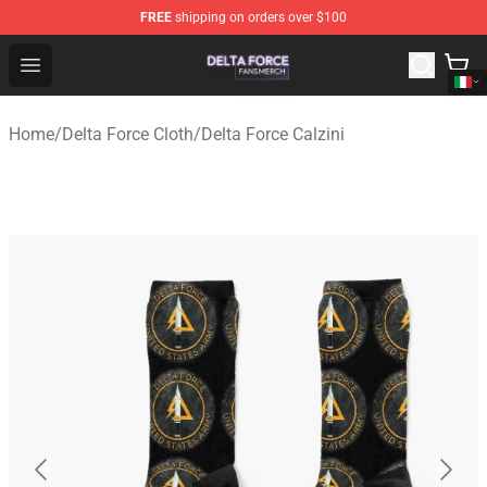
FREE
shipping on orders over $100
Delta Force Shop - Official Delta Force Merchandise Stor
Open menu
Home
/
Delta Force Cloth
/
Delta Force Calzini