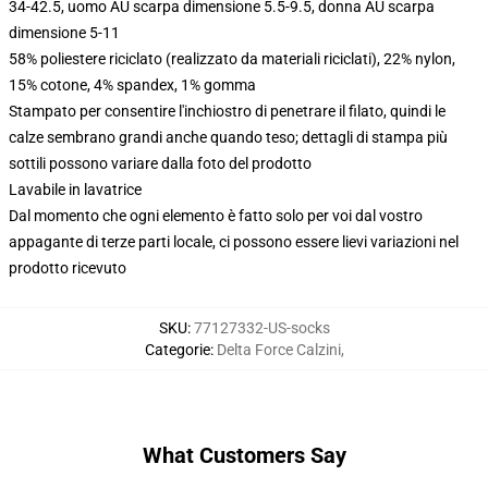
34-42.5, uomo AU scarpa dimensione 5.5-9.5, donna AU scarpa
dimensione 5-11
58% poliestere riciclato (realizzato da materiali riciclati), 22% nylon,
15% cotone, 4% spandex, 1% gomma
Stampato per consentire l'inchiostro di penetrare il filato, quindi le
calze sembrano grandi anche quando teso; dettagli di stampa più
sottili possono variare dalla foto del prodotto
Lavabile in lavatrice
Dal momento che ogni elemento è fatto solo per voi dal vostro
appagante di terze parti locale, ci possono essere lievi variazioni nel
prodotto ricevuto
SKU
:
77127332-US-socks
Categorie
:
Delta Force Calzini
,
What Customers Say