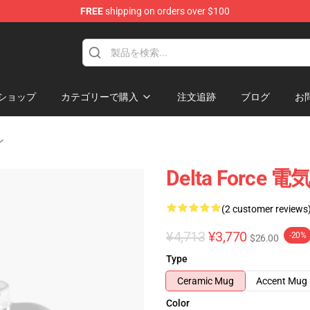
FREE
shipping on orders over $100
ore
ショップ
カテゴリーで購入
注文追跡
ブログ
お
ン
Delta For
(2 customer reviews
¥4,713
¥3,770
-20%
$26.00
Type
Ceramic Mug
Accent Mug
Color