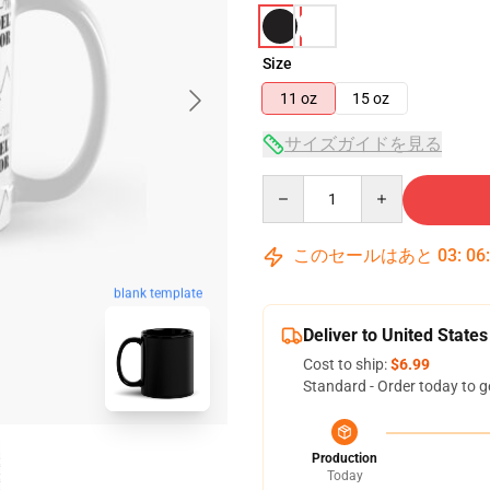
Size
11 oz
15 oz
サイズガイドを見る
Quantity
このセールはあと
03
:
06
blank template
Deliver to United States
Cost to ship:
$6.99
Standard - Order today to g
Production
Today