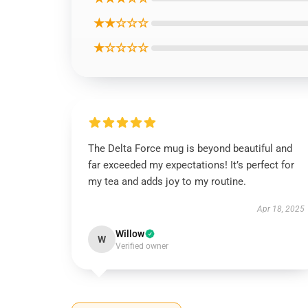
★★☆☆☆
★☆☆☆☆
The Delta Force mug is beyond beautiful and
far exceeded my expectations! It’s perfect for
my tea and adds joy to my routine.
Apr 18, 2025
Willow
W
Verified owner