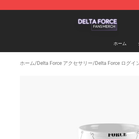
Delta Force Shop - Official Delta Force Merchandise St
ホーム
ホーム
/
Delta Force アクセサリー
/
Delta Force ログイ