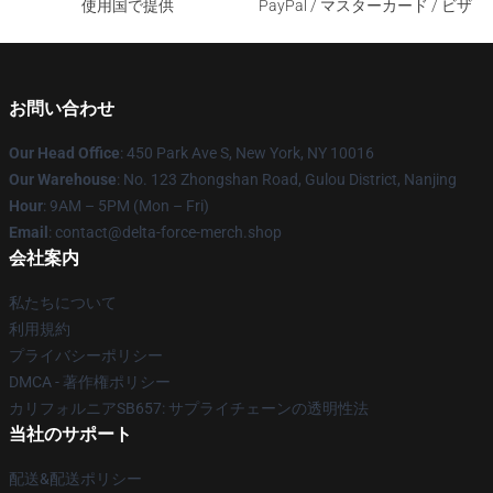
使用国で提供
PayPal / マスターカード / ビザ
お問い合わせ
Our Head Office
: 450 Park Ave S, New York, NY 10016
Our Warehouse
: No. 123 Zhongshan Road, Gulou District, Nanjing
Hour
: 9AM – 5PM (Mon – Fri)
Email
: contact@delta-force-merch.shop
会社案内
私たちについて
利用規約
プライバシーポリシー
DMCA - 著作権ポリシー
カリフォルニアSB657: サプライチェーンの透明性法
当社のサポート
配送&配送ポリシー