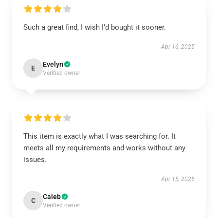
Such a great find, I wish I’d bought it sooner.
Apr 16, 2025
Evelyn
E
Verified owner
This item is exactly what I was searching for. It
meets all my requirements and works without any
issues.
Apr 15, 2025
Caleb
C
Verified owner