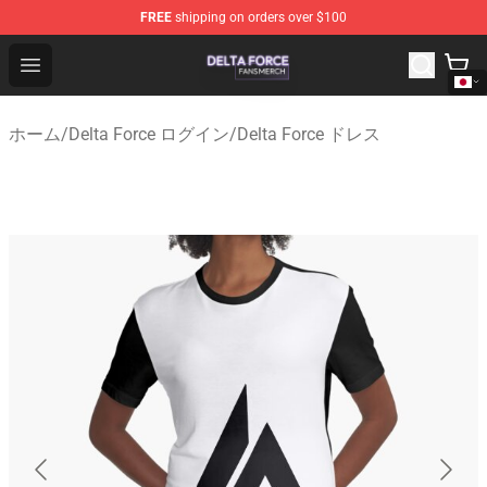
FREE
shipping on orders over $100
Delta Force Shop - Official Delta Force Merchandise Stor
Open menu
ホーム
/
Delta Force ログイン
/
Delta Force ドレス