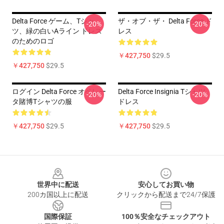
Delta Force ゲーム、Tシャ
ザ・オブ・ザ・ Delta Force ド
-20%
-20%
ツ、緑の白いAライン ドレス
レス
のためのロゴ
￥427,750
$29.5
￥427,750
$29.5
ログイン Delta Force オペレー
Delta Force Insignia Tシャツ
-20%
-20%
タ賭博Tシャツの服
ドレス
￥427,750
$29.5
￥427,750
$29.5
Footer
世界中に配送
安心してお買い物
200カ国以上に配送
クリックから配送まで24/7保護
国際保証
100％安全なチェックアウト