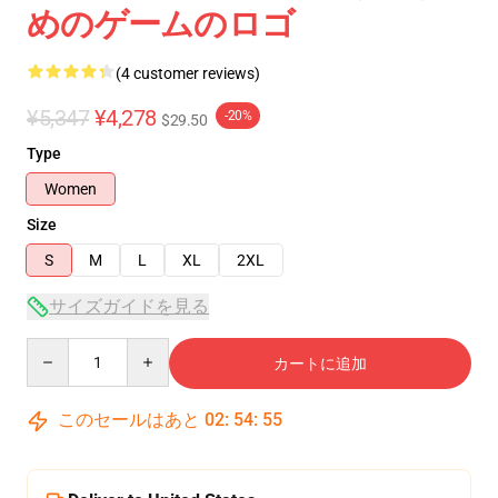
めのゲームのロゴ
(4 customer reviews)
¥5,347
¥4,278
-20%
$29.50
Type
Women
Size
S
M
L
XL
2XL
サイズガイドを見る
Quantity
カートに追加
このセールはあと
02
:
54
:
54