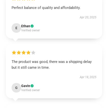
Perfect balance of quality and affordability.
Apr 20, 2025
Ethan
E
Verified owner
The product was good, there was a shipping delay
but it still came in time.
Apr 18, 2025
Gavin
G
Verified owner