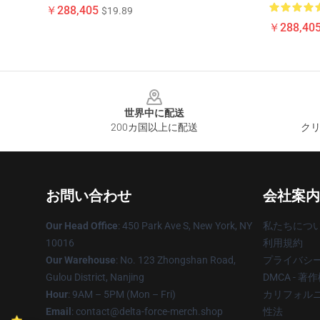
￥288,405
$19.89
￥288,40
Footer
世界中に配送
200カ国以上に配送
クリ
お問い合わせ
会社案内
Our Head Office
: 450 Park Ave S, New York, NY
私たちにつ
10016
利用規約
Our Warehouse
: No. 123 Zhongshan Road,
プライバシ
Gulou District, Nanjing
DMCA - 
Hour
: 9AM – 5PM (Mon – Fri)
カリフォルニ
Email
: contact@delta-force-merch.shop
性法