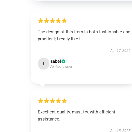
The design of this item is both fashionable and
practical; I really like it.
Apr 17, 2025
Isabel
I
Verified owner
Excellent quality, must try, with efficient
assistance.
Apr 15, 2025