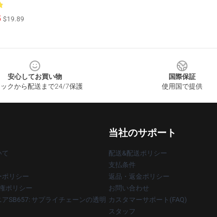
5
$19.89
安心してお買い物
国際保証
ックから配送まで24/7保護
使用国で提供
当社のサポート
いて
配送&配送ポリシー
支払条件
ーポリシー
返品・返金ポリシー
著作権ポリシー
お問い合わせ
アSB657: サプライチェーンの透明
カスタマーサポート(FAQ)
スタッフ