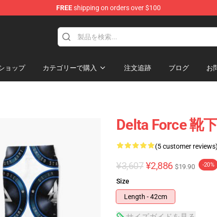
FREE
shipping on orders over $100
ore
ショップ
カテゴリーで購入
注文追跡
ブログ
お
Delta Force 靴
(5 customer reviews
¥3,607
¥2,886
-20%
$19.90
Size
Length - 42cm
サイズガイドを見る