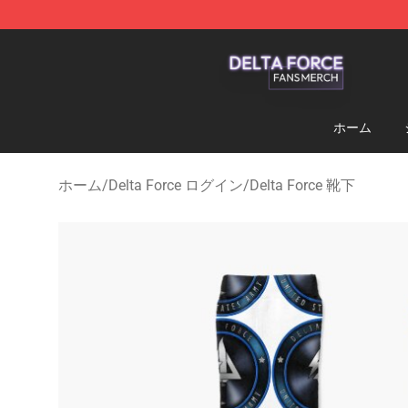
Delta Force Shop - Official Delta Force Merchandise St
ホーム
ホーム
/
Delta Force ログイン
/
Delta Force 靴下