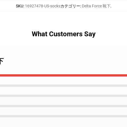
SKU
:
16927478-US-socks
カテゴリー
:
Delta Force 靴下
,
What Customers Say
靴下