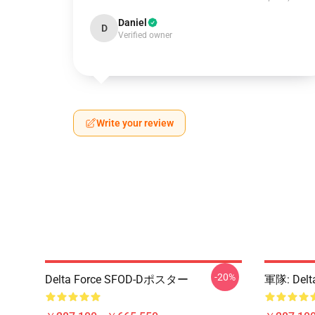
Daniel
D
Verified owner
Write your review
-20%
Delta Force SFOD-Dポスター
軍隊: Delta