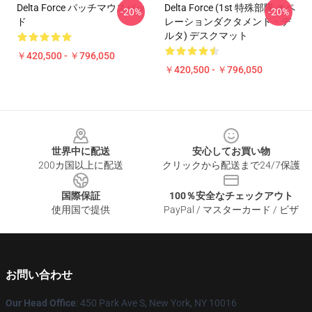
Delta Force パッチマウスパッ
Delta Force (1st 特殊部隊 オペ
-20%
-20%
ド
レーションダクタメント・デ
ルタ) デスクマット
￥420,500 - ￥796,050
￥420,500 - ￥796,050
Footer
世界中に配送
安心してお買い物
200カ国以上に配送
クリックから配送まで24/7保護
国際保証
100％安全なチェックアウト
使用国で提供
PayPal / マスターカード / ビザ
お問い合わせ
Our Head Office
: 450 Park Ave S, New York, NY 10016