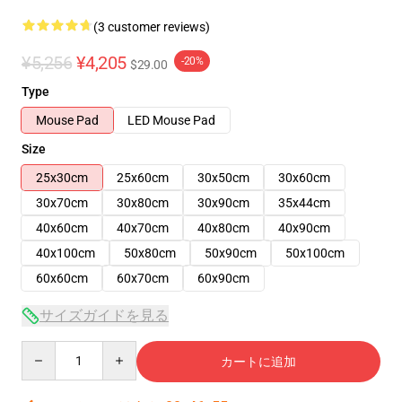
(3 customer reviews)
¥5,256
¥4,205
-20%
$29.00
Type
Mouse Pad
LED Mouse Pad
Size
25x30cm
25x60cm
30x50cm
30x60cm
30x70cm
30x80cm
30x90cm
35x44cm
40x60cm
40x70cm
40x80cm
40x90cm
40x100cm
50x80cm
50x90cm
50x100cm
60x60cm
60x70cm
60x90cm
サイズガイドを見る
Quantity
カートに追加