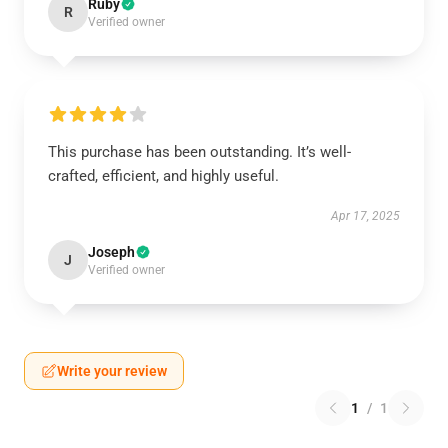
Ruby
R
Verified owner
This purchase has been outstanding. It’s well-
crafted, efficient, and highly useful.
Apr 17, 2025
Joseph
J
Verified owner
Write your review
1
/
1