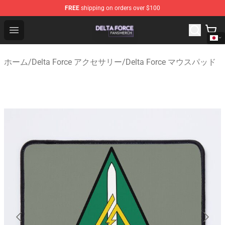
FREE
shipping on orders over $100
Delta Force Shop - Official Delta Force Merchandise Stor
Open menu
ホーム
/
Delta Force アクセサリー
/
Delta Force マウスパッド