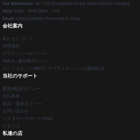
Our Warehouse
: No. 123 Zhongshan Road, Gulou District, Nanjing
Hour
: 9AM – 5PM (Mon – Fri)
Email
: contact@delta-force-merch.shop
会社案内
私たちについて
利用規約
プライバシーポリシー
DMCA - 著作権ポリシー
カリフォルニアSB657: サプライチェーンの透明性法
当社のサポート
配送&配送ポリシー
支払条件
返品・返金ポリシー
お問い合わせ
カスタマーサポート(FAQ)
スタッフ
私達の店