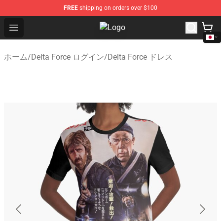
FREE
shipping on orders over $100
Open menu
Delta Force Shop - Official Delta 
ホーム
/
Delta Force ログイン
/
Delta Force ドレス