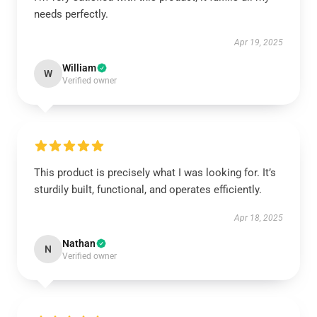
needs perfectly.
Apr 19, 2025
William
W
Verified owner
This product is precisely what I was looking for. It’s
sturdily built, functional, and operates efficiently.
Apr 18, 2025
Nathan
N
Verified owner