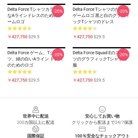
Delta Force Tシャツカラフル
Delta Force Tシャツのための
-20%
-20%
なAラインドレスのためのゲ
ゲームロゴ 黒と白のグラフィ
ームロゴ
ックTシャツのドレス
￥427,750
$29.5
￥427,750
$29.5
Delta Force ゲーム、Tシャ
Delta Force Squad Eのスポー
-20%
-20%
ツ、緑の白いAライン ドレス
ツのグラフィックTシャツの
のためのロゴ
服
￥427,750
$29.5
￥427,750
$29.5
Footer
世界中に配送
安心してお買い物
200カ国以上に配送
クリックから配送まで24/7保護
国際保証
100％安全なチェックアウト