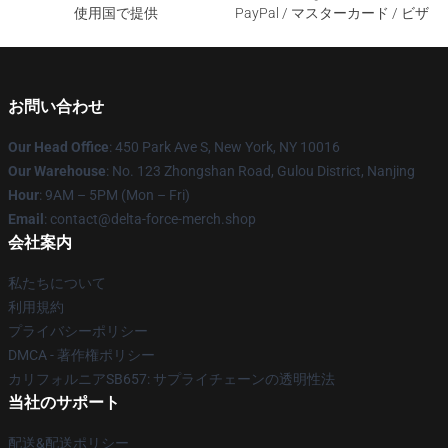
使用国で提供
PayPal / マスターカード / ビザ
お問い合わせ
Our Head Office
: 450 Park Ave S, New York, NY 10016
Our Warehouse
: No. 123 Zhongshan Road, Gulou District, Nanjing
Hour
: 9AM – 5PM (Mon – Fri)
Email
: contact@delta-force-merch.shop
会社案内
私たちについて
利用規約
プライバシーポリシー
DMCA - 著作権ポリシー
カリフォルニアSB657: サプライチェーンの透明性法
当社のサポート
配送&配送ポリシー