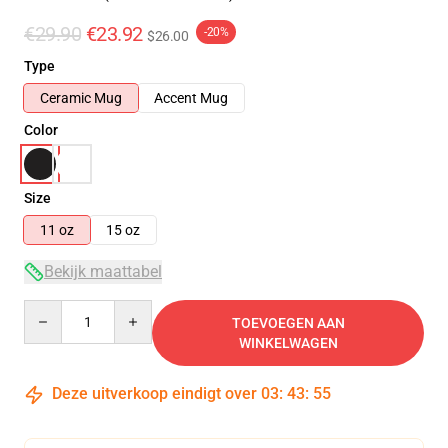
€29.90
€23.92
-20%
$26.00
Type
Ceramic Mug
Accent Mug
Color
Size
11 oz
15 oz
Bekijk maattabel
Quantity
TOEVOEGEN AAN
WINKELWAGEN
Deze uitverkoop eindigt over
03
:
43
:
54