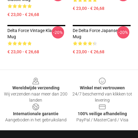
€ 23,00 - € 26,68
€ 23,00 - € 26,68
Delta Force Vintage Klassieke
De Delta Force Japanse HD
-20%
-20%
Mug
Mug
€ 23,00 - € 26,68
€ 23,00 - € 26,68
Footer
Wereldwijde verzending
Winkel met vertrouwen
Wij verzenden naar meer dan 200
24/7 beschermd van klikken tot
landen
levering
Internationale garantie
100% veilige afhandeling
Aangeboden in het gebruiksland
PayPal / MasterCard / Visa