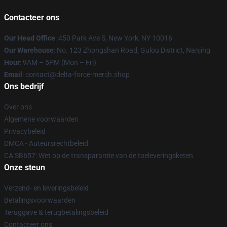
Contacteer ons
Our Head Office
: 450 Park Ave S, New York, NY 10016
Our Warehouse
: No. 123 Zhongshan Road, Gulou District, Nanjing
Hour
: 9AM – 5PM (Mon – Fri)
Email
: contact@delta-force-merch.shop
Ons bedrijf
Over ons
Algemene voorwaarden
Privacybeleid
DMCA - Auteursrechtbeleid
CA SB657: Wet op de transparantie van de toeleveringsketen
Onze steun
Verzend- en leveringsbeleid
Betalingsvoorwaarden
Teruggave & terugbetalingsbeleid
Contacteer ons