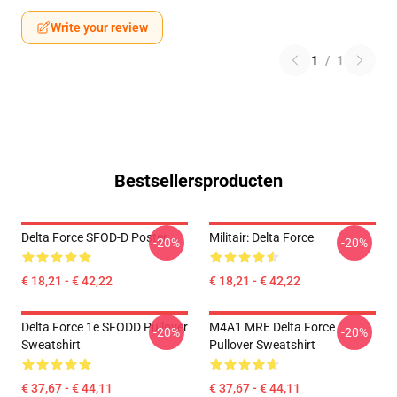
Write your review
1
/
1
Bestsellersproducten
Delta Force SFOD-D Poster
Militair: Delta Force
-20%
-20%
€ 18,21 - € 42,22
€ 18,21 - € 42,22
Delta Force 1e SFODD Pullover
M4A1 MRE Delta Force
-20%
-20%
Sweatshirt
Pullover Sweatshirt
€ 37,67 - € 44,11
€ 37,67 - € 44,11