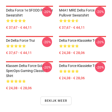
Delta Force 1e SFODD Pullover
M4A1 MRE Delta Force
-20%
-20%
Sweatshirt
Pullover Sweatshirt
€ 37,67 - € 44,11
€ 37,67 - € 44,11
De Delta Force Trui
Delta Force Klassieke T-Shirt
-20%
-20%
€ 37,67 - € 44,11
€ 24,38 - € 28,06
Klassen Delta Force Soldaat
Delta Force Klassieke T-Shirt
-20%
-20%
SpecOps Gaming Classic T-
Shirt
€ 24,38 - € 28,06
€ 24,38 - € 28,06
BEKIJK MEER