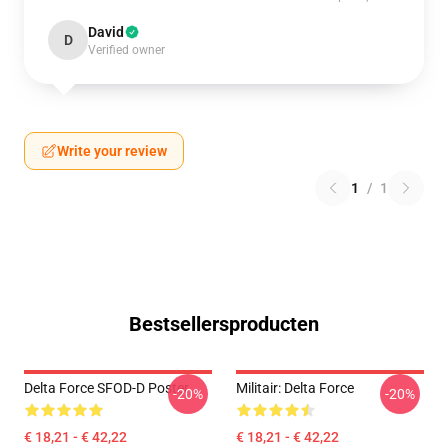
David
D
Verified owner
Write your review
1
/
1
Bestsellersproducten
Delta Force SFOD-D Poster
Militair: Delta Force
-20%
-20%
€ 18,21 - € 42,22
€ 18,21 - € 42,22