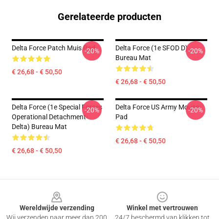
Gerelateerde producten
Delta Force Patch Muis Pad
Delta Force (1e SFOD D)
-20%
-20%
Bureau Mat
€ 26,68 - € 50,50
€ 26,68 - € 50,50
Delta Force (1e Special Forces
Delta Force US Army Mouse
-20%
-20%
Operational Detachment-
Pad
Delta) Bureau Mat
€ 26,68 - € 50,50
€ 26,68 - € 50,50
Footer
Wereldwijde verzending
Winkel met vertrouwen
Wij verzenden naar meer dan 200
24/7 beschermd van klikken tot