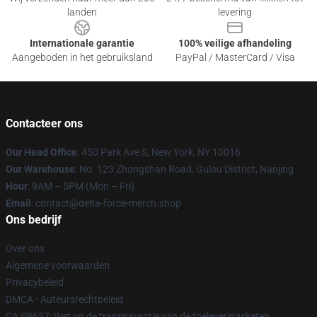
landen
levering
Internationale garantie
100% veilige afhandeling
Aangeboden in het gebruiksland
PayPal / MasterCard / Visa
Contacteer ons
Our Head Office
: 450 Park Ave S, New York, NY 10016
Our Warehouse
: No. 123 Zhongshan Road, Gulou District, Nanjing
Hour
: 9AM – 5PM (Mon – Fri)
Email
: contact@delta-force-merch.shop
Ons bedrijf
Over ons
Algemene voorwaarden
Privacybeleid
DMCA - Auteursrechtbeleid
CA SB657: Wet op de transparantie van de toeleveringsketen