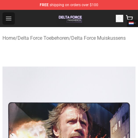
FREE
shipping on orders over $100
Delta Force Shop - Official Delta Force Merchandise Stor
Open menu
Home
/
Delta Force Toebehoren
/
Delta Force Muiskussens