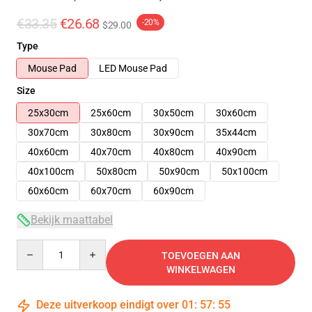
€33.35
€26.68
-20%
$29.00
Type
Mouse Pad
LED Mouse Pad
Size
25x30cm
25x60cm
30x50cm
30x60cm
30x70cm
30x80cm
30x90cm
35x44cm
40x60cm
40x70cm
40x80cm
40x90cm
40x100cm
50x80cm
50x90cm
50x100cm
60x60cm
60x70cm
60x90cm
Bekijk maattabel
Quantity
TOEVOEGEN AAN
WINKELWAGEN
Deze uitverkoop eindigt over
01
:
57
:
54