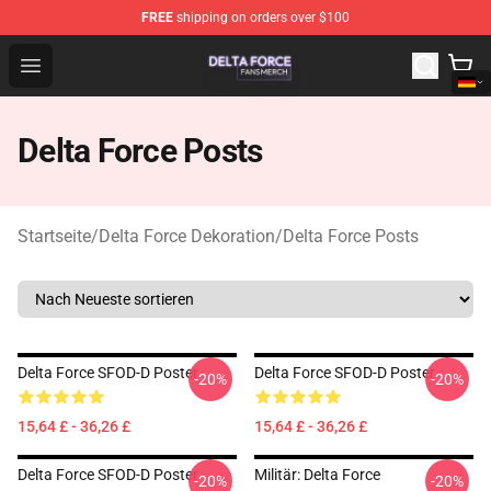
FREE
shipping on orders over $100
Delta Force Shop - Official Delta Force Merchandise Stor
Open menu
Delta Force Posts
Startseite
/
Delta Force Dekoration
/
Delta Force Posts
Delta Force SFOD-D Poster
Delta Force SFOD-D Poster
-20%
-20%
15,64 £ - 36,26 £
15,64 £ - 36,26 £
Delta Force SFOD-D Poster
Militär: Delta Force
-20%
-20%