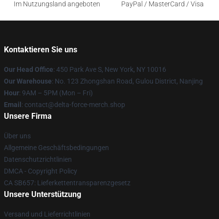
Im Nutzungsland angeboten
PayPal / MasterCard / Visa
Kontaktieren Sie uns
Our Head Office
: 450 Park Ave S, New York, NY 10016
Our Warehouse
: No. 123 Zhongshan Road, Gulou District, Nanjing
Hour
: 9AM – 5PM (Mon – Fri)
Email
: contact@delta-force-merch.shop
Unsere Firma
Über uns
Allgemeine Geschäftsbedingungen
Datenschutzrichtlinien
DMCA - Copyright Policy
CA SB657: Lieferkettentransparenzgesetz
Unsere Unterstützung
Versand und Lieferrichtlinien