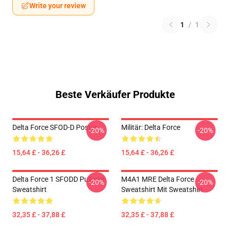
Write your review
1
/
1
Beste Verkäufer Produkte
Delta Force SFOD-D Poster
Militär: Delta Force
-20%
-20%
15,64 £ - 36,26 £
15,64 £ - 36,26 £
Delta Force 1 SFODD Pullover
M4A1 MRE Delta Force
-20%
-20%
Sweatshirt
Sweatshirt Mit Sweatshirt
32,35 £ - 37,88 £
32,35 £ - 37,88 £