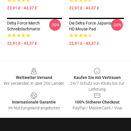
22,91 £ - 43,37 £
22,91 £ - 43,37 £
Delta Force Merch
Die Delta Force Japanische
-20%
-20%
Schreibtischmatte
HD Mouse Pad
22,91 £ - 43,37 £
22,91 £ - 43,37 £
Footer
Weltweiter Versand
Kaufen Sie mit Vertrauen
Wir versenden in über 200 Länder
24/7 Schutz von Klicks bis zur
Lieferung
Internationale Garantie
100% Sicherer Checkout
Im Nutzungsland angeboten
PayPal / MasterCard / Visa