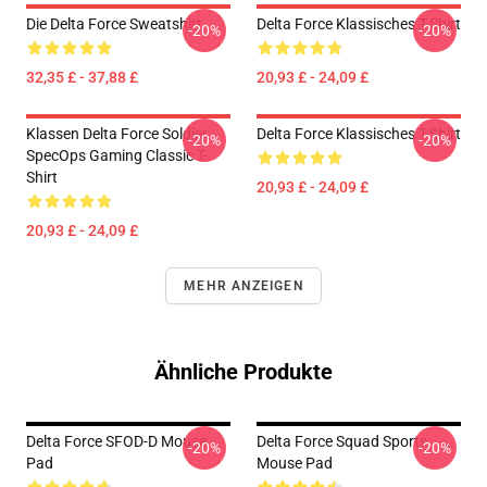
Die Delta Force Sweatshirt
Delta Force Klassisches T-Shirt
-20%
-20%
32,35 £ - 37,88 £
20,93 £ - 24,09 £
Klassen Delta Force Soldier
Delta Force Klassisches T-Shirt
-20%
-20%
SpecOps Gaming Classic T-
Shirt
20,93 £ - 24,09 £
20,93 £ - 24,09 £
MEHR ANZEIGEN
Ähnliche Produkte
Delta Force SFOD-D Mouse
Delta Force Squad Sports
-20%
-20%
Pad
Mouse Pad