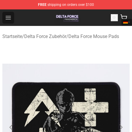
FREE
shipping on orders over $100
Delta Force Shop - Official Delta Force Merchandise Stor
Open menu
Startseite
/
Delta Force Zubehör
/
Delta Force Mouse Pads