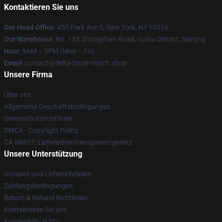
Kontaktieren Sie uns
Our Head Office
: 450 Park Ave S, New York, NY 10016
Our Warehouse
: No. 123 Zhongshan Road, Gulou District, Nanjing
Hour
: 9AM – 5PM (Mon – Fri)
Email
: contact@delta-force-merch.shop
Unsere Firma
Über uns
Allgemeine Geschäftsbedingungen
Datenschutzrichtlinien
DMCA - Copyright Policy
CA SB657: Lieferkettentransparenzgesetz
Unsere Unterstützung
Versand und Lieferrichtlinien
Zahlungsbedingungen
Return & Refund Richtlinien
Kontaktieren Sie uns
Kundenhilfe (FAQ)