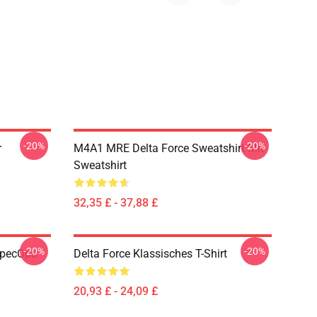
-20%
-20%
r
M4A1 MRE Delta Force Sweatshirt Mit
Sweatshirt
32,35 £ - 37,88 £
-20%
-20%
SpecOps
Delta Force Klassisches T-Shirt
20,93 £ - 24,09 £