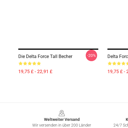
-20%
Die Delta Force Tall Becher
Delta For
19,75 £ - 22,91 £
19,75 £ - 
Footer
Weltweiter Versand
K
Wir versenden in über 200 Länder
24/7 Sch