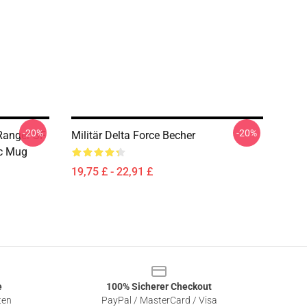
-20%
-20%
 Ranger SF
Militär Delta Force Becher
ic Mug
19,75 £ - 22,91 £
e
100% Sicherer Checkout
ten
PayPal / MasterCard / Visa