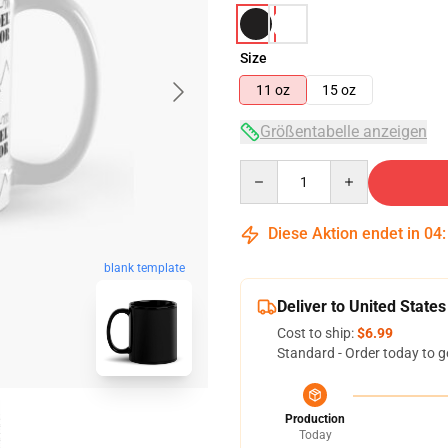
Size
11 oz
15 oz
Größentabelle anzeigen
Quantity
Diese Aktion endet in
04
blank template
Deliver to United States
Cost to ship:
$6.99
Standard - Order today to g
Production
Today