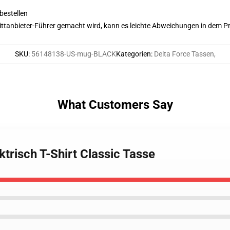
bestellen
 Drittanbieter-Führer gemacht wird, kann es leichte Abweichungen in dem P
SKU
:
56148138-US-mug-BLACK
Kategorien
:
Delta Force Tassen
,
What Customers Say
ktrisch T-Shirt Classic Tasse