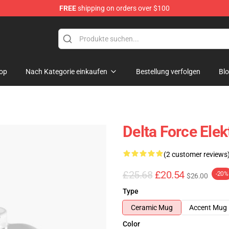
FREE
shipping on orders over $100
ore
op
Nach Kategorie einkaufen
Bestellung verfolgen
Bl
Delta Force Elek
(2 customer reviews
£25.68
£20.54
-20%
$26.00
Type
Ceramic Mug
Accent Mug
Color