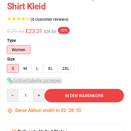
Shirt Kleid
(4 customer reviews)
£29.13
£23.31
-20%
$29.50
Type
Women
Size
S
M
L
XL
2XL
Größentabelle anzeigen
Quantity
IN DEN WARENKORB
Diese Aktion endet in
02
:
28
:
54