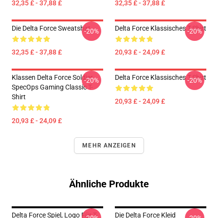
32,35 £ - 37,88 £
32,35 £ - 37,88 £
Die Delta Force Sweatshirt
Delta Force Klassisches T-Shirt
-20%
-20%
32,35 £ - 37,88 £
20,93 £ - 24,09 £
Klassen Delta Force Soldier
Delta Force Klassisches T-Shirt
-20%
-20%
SpecOps Gaming Classic T-
Shirt
20,93 £ - 24,09 £
20,93 £ - 24,09 £
MEHR ANZEIGEN
Ähnliche Produkte
Delta Force Spiel, Logo Für T-
Die Delta Force Kleid