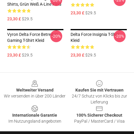
-20%
-20%
Shirts, Grün Weiß A-Line Kleid
23,30 £
$29.5
23,30 £
$29.5
Vyron Delta Force Betreiber
Delta Force Insignia T-Shirt
-20%
-20%
Gaming T-Shirt Kleid
Kleid
23,30 £
$29.5
23,30 £
$29.5
Footer
Weltweiter Versand
Kaufen Sie mit Vertrauen
Wir versenden in über 200 Länder
24/7 Schutz von Klicks bis zur
Lieferung
Internationale Garantie
100% Sicherer Checkout
Im Nutzungsland angeboten
PayPal / MasterCard / Visa