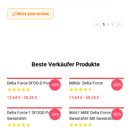
Write your review
1
/
1
Beste Verkäufer Produkte
Delta Force SFOD-D Poster
Militär: Delta Force
-20%
-20%
15,64 £ - 36,26 £
15,64 £ - 36,26 £
Delta Force 1 SFODD Pullover
M4A1 MRE Delta Force
-20%
-20%
Sweatshirt
Sweatshirt Mit Sweatshirt