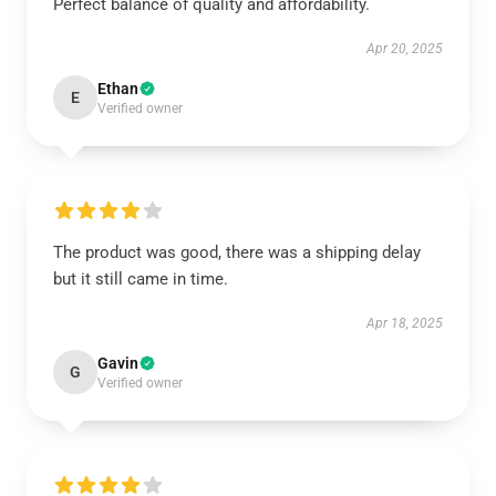
Perfect balance of quality and affordability.
Apr 20, 2025
Ethan
E
Verified owner
The product was good, there was a shipping delay
but it still came in time.
Apr 18, 2025
Gavin
G
Verified owner