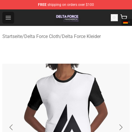
FREE
shipping on orders over $100
Delta Force Shop - Official Delta Force Merchandise Stor
Open menu
Startseite
/
Delta Force Cloth
/
Delta Force Kleider