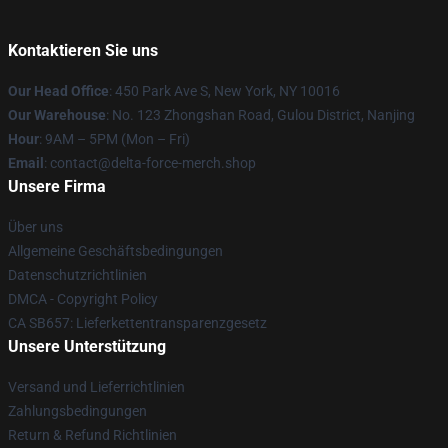
Kontaktieren Sie uns
Our Head Office
: 450 Park Ave S, New York, NY 10016
Our Warehouse
: No. 123 Zhongshan Road, Gulou District, Nanjing
Hour
: 9AM – 5PM (Mon – Fri)
Email
: contact@delta-force-merch.shop
Unsere Firma
Über uns
Allgemeine Geschäftsbedingungen
Datenschutzrichtlinien
DMCA - Copyright Policy
CA SB657: Lieferkettentransparenzgesetz
Unsere Unterstützung
Versand und Lieferrichtlinien
Zahlungsbedingungen
Return & Refund Richtlinien