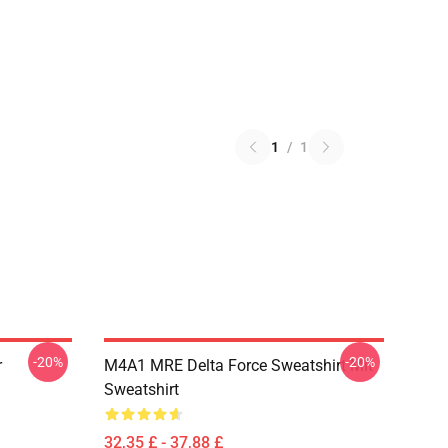
1
/
1
-20%
-20%
r
M4A1 MRE Delta Force Sweatshirt Mit
Sweatshirt
32,35 £ - 37,88 £