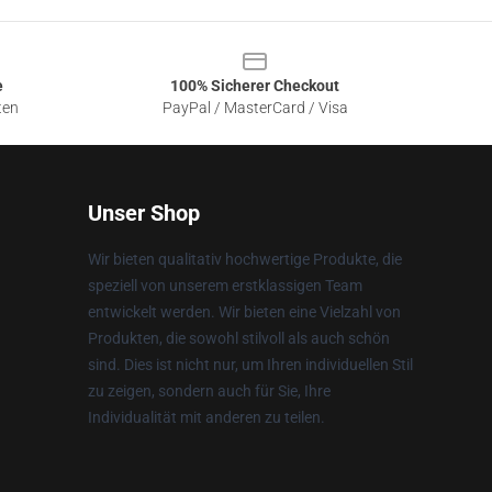
e
100% Sicherer Checkout
ten
PayPal / MasterCard / Visa
Unser Shop
Wir bieten qualitativ hochwertige Produkte, die
speziell von unserem erstklassigen Team
entwickelt werden. Wir bieten eine Vielzahl von
Produkten, die sowohl stilvoll als auch schön
sind. Dies ist nicht nur, um Ihren individuellen Stil
zu zeigen, sondern auch für Sie, Ihre
Individualität mit anderen zu teilen.