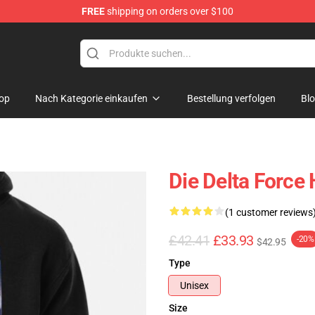
FREE
shipping on orders over $100
ore
op
Nach Kategorie einkaufen
Bestellung verfolgen
Bl
Die Delta Force
(1 customer reviews
£42.41
£33.93
-20%
$42.95
Type
Unisex
Size