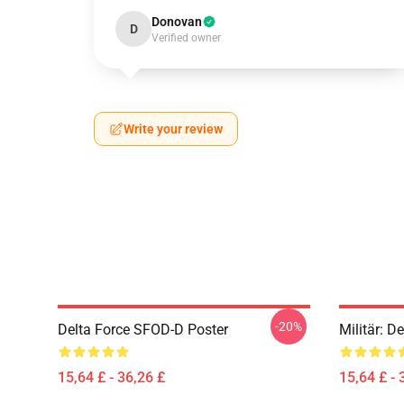
Donovan
D
Verified owner
Write your review
-20%
Delta Force SFOD-D Poster
Militär: D
15,64 £ - 36,26 £
15,64 £ - 