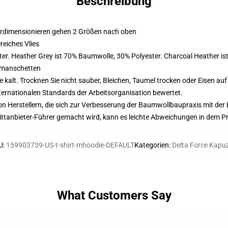
Beschreibung
erdimensionieren gehen 2 Größen nach oben
eiches Vlies
er. Heather Grey ist 70% Baumwolle, 30% Polyester. Charcoal Heather i
nmanschetten
alt. Trocknen Sie nicht sauber, Bleichen, Taumel trocken oder Eisen au
nternationalen Standards der Arbeitsorganisation bewertet.
n Herstellern, die sich zur Verbesserung der Baumwollbaupraxis mit der Be
 Drittanbieter-Führer gemacht wird, kann es leichte Abweichungen in dem P
U
:
159903739-US-t-shirt-mhoodie-DEFAULT
Kategorien
:
Delta Force Kapu
What Customers Say