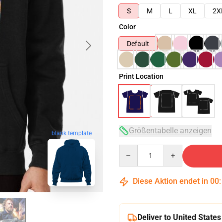
S
M
L
XL
2X
Color
Default
Print Location
Größentabelle anzeigen
blank template
Quantity
Diese Aktion endet in
00
Deliver to United States