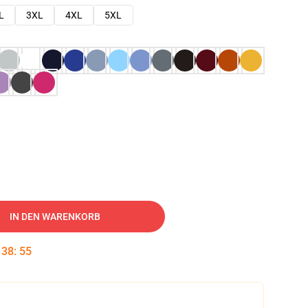
L
3XL
4XL
5XL
IN DEN WARENKORB
:
38
:
54