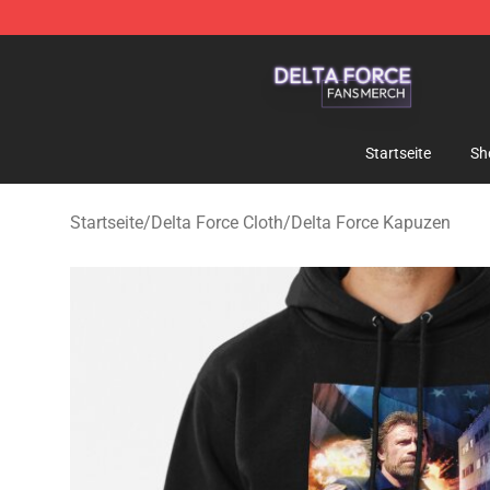
Delta Force Shop - Official Delta Force Merchandise St
Startseite
Sh
Startseite
/
Delta Force Cloth
/
Delta Force Kapuzen