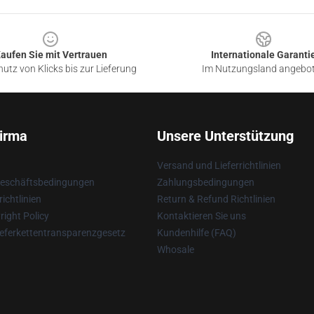
aufen Sie mit Vertrauen
Internationale Garanti
utz von Klicks bis zur Lieferung
Im Nutzungsland angebo
irma
Unsere Unterstützung
Versand und Lieferrichtlinien
Geschäftsbedingungen
Zahlungsbedingungen
ichtlinien
Return & Refund Richtlinien
ight Policy
Kontaktieren Sie uns
eferkettentransparenzgesetz
Kundenhilfe (FAQ)
Whosale