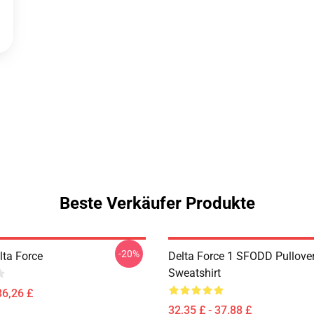
Beste Verkäufer Produkte
-20%
elta Force
Delta Force 1 SFODD Pullove
Sweatshirt
36,26 £
32,35 £ - 37,88 £