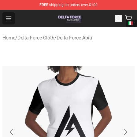
FREE
shipping on orders over $100
Delta Force Shop - Official Delta Force Merchandise Stor
Open menu
Home
/
Delta Force Cloth
/
Delta Force Abiti