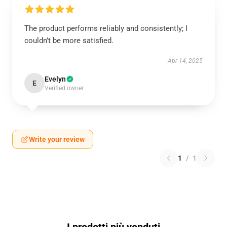
The product performs reliably and consistently; I
couldn’t be more satisfied.
Apr 14, 2025
Evelyn
E
Verified owner
Write your review
1
/
1