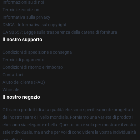
Informazioni su di noi
Termini e condizioni
Informativa sulla privacy
DMCA - Informativa sul copyright
CA SB657: Legge sulla trasparenza della catena di fornitura
Il nostro supporto
Condizioni di spedizione e consegna
Termini di pagamento
Condizioni di ritorno e rimborso
Contattaci
Aiuto del cliente (FAQ)
Whosale
Il nostro negozio
Offriamo prodotti di alta qualità che sono specificamente progettati
dal nostro team di livello mondiale. Forniamo una varietà di prodotti
che sono sia elegante e bella. Questo non è solo per mostrare il vostro
stile individuale, ma anche per voi di condividere la vostra individualità
con gli altri.