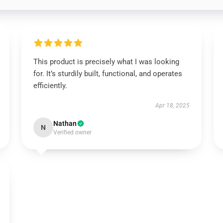
This product is precisely what I was looking
for. It’s sturdily built, functional, and operates
efficiently.
Apr 18, 2025
Nathan
N
Verified owner