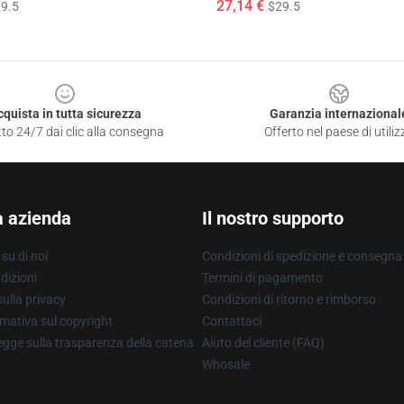
27,14 €
9.5
$29.5
cquista in tutta sicurezza
Garanzia internazional
to 24/7 dai clic alla consegna
Offerto nel paese di utiliz
a azienda
Il nostro supporto
su di noi
Condizioni di spedizione e consegna
dizioni
Termini di pagamento
ulla privacy
Condizioni di ritorno e rimborso
mativa sul copyright
Contattaci
gge sulla trasparenza della catena
Aiuto del cliente (FAQ)
Whosale