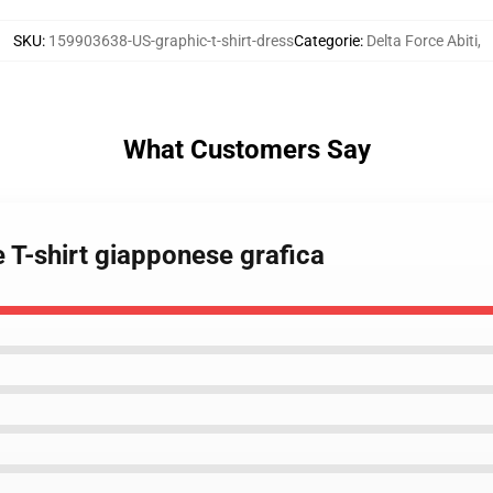
SKU
:
159903638-US-graphic-t-shirt-dress
Categorie
:
Delta Force Abiti
,
What Customers Say
e T-shirt giapponese grafica