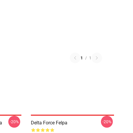
1
/
1
-20%
-20%
a
Delta Force Felpa