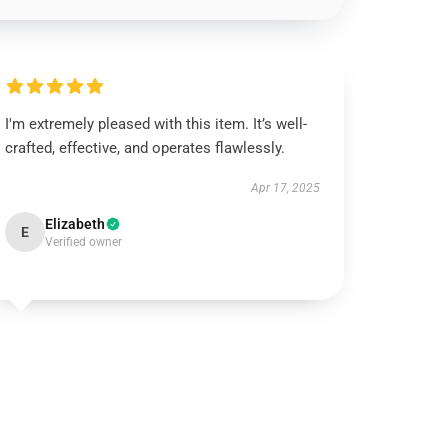
I'm extremely pleased with this item. It’s well-
crafted, effective, and operates flawlessly.
Apr 17, 2025
Elizabeth
E
Verified owner