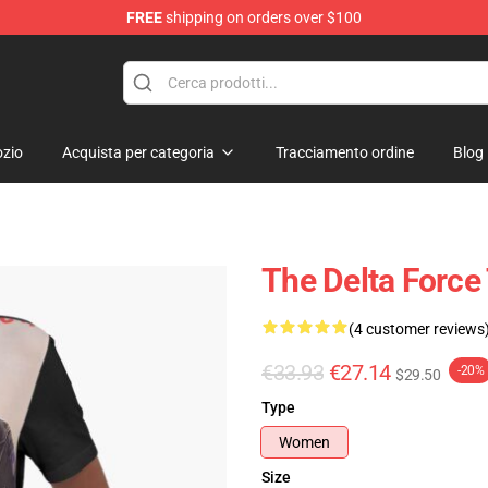
FREE
shipping on orders over $100
ore
zio
Acquista per categoria
Tracciamento ordine
Blog
The Delta Force
(4 customer reviews
€33.93
€27.14
-20%
$29.50
Type
Women
Size