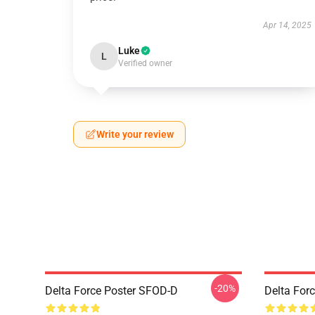
Apr 14, 2025
Luke
L
Verified owner
Write your review
-20%
Delta Force Poster SFOD-D
Delta Forc