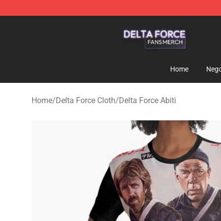
Delta Force Shop - Official Delta Force Merchandise St
Home
Nego
Home
/
Delta Force Cloth
/
Delta Force Abiti