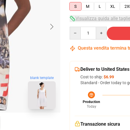
S
M
L
XL
2X
Visualizza guida alle tagli
Quantity
Questa vendita termina 
Deliver to United States
Cost to ship:
$6.99
blank template
Standard - Order today to g
Production
Today
Transazione sicura