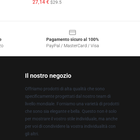
27,14 €
$29.5
e
Pagamento sicuro al 100%
zo
PayPal / MasterCard / Visa
Il nostro negozio
Offriamo prodotti di alta qualità che sono
specificamente progettati dal nostro team di
livello mondiale. Forniamo una varietà di prodotti
che sono sia elegante e bella. Questo non è solo
per mostrare il vostro stile individuale, ma anche
per voi di condividere la vostra individualità con
gli altri.