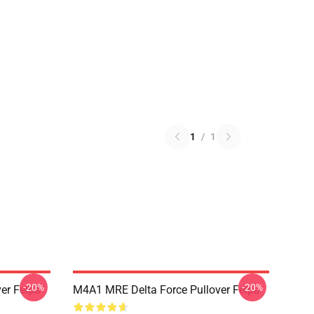
1
/
1
-20%
-20%
er Felpa
M4A1 MRE Delta Force Pullover Felpa