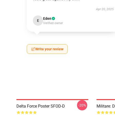
Apr 20, 2025
Eden
E
Verified owner
Write your review
-20%
Delta Force Poster SFOD-D
Militare: 