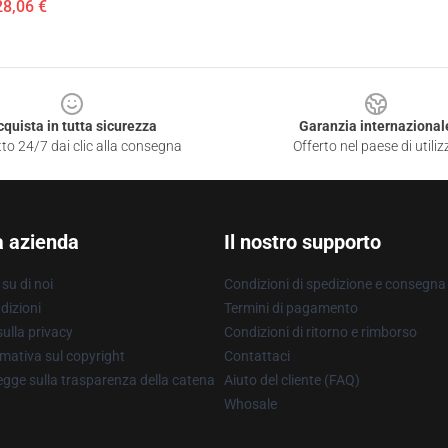
28,06 €
cquista in tutta sicurezza
Garanzia internazional
to 24/7 dai clic alla consegna
Offerto nel paese di utiliz
a azienda
Il nostro supporto
su di noi
Condizioni di spedizione e consegna
dizioni
Termini di pagamento
ulla privacy
Condizioni di ritorno e rimborso
mativa sul copyright
Contattaci
gge sulla trasparenza della catena
Aiuto del cliente (FAQ)
Whosale