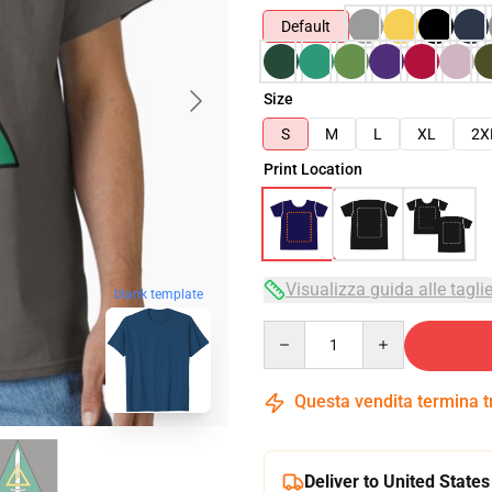
Default
Size
S
M
L
XL
2X
Print Location
Visualizza guida alle tagli
blank template
Quantity
Questa vendita termina 
Deliver to United States