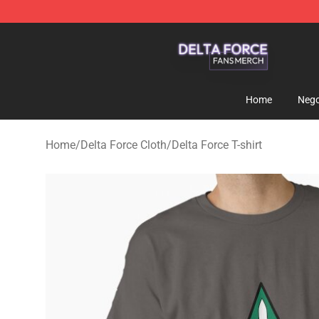
Delta Force Shop - Official Delta Force Merchandise St
Home
Nego
Home
/
Delta Force Cloth
/
Delta Force T-shirt