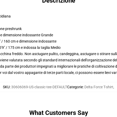
Descrizione
tidiana
tone preshrunk
m e dimensione indossante Grande
3" / 160 cm e dimensione indossante
'9" / 175 cm e indossa la taglia Medio
macchina freddo. Non asciugare pulito, candeggina, asciugare o stirare su
viene valutata secondo gli standard internazionali dell'organizzazione de
 parte dei produttori impegnati a migliorare le pratiche di coltivazione de
voi dal vostro appagante di terze parti locale, ci possono essere lievi var
SKU
:
30606069-US-classic-tee-DEFAULT
Categorie
:
Delta Force T-shirt
,
What Customers Say