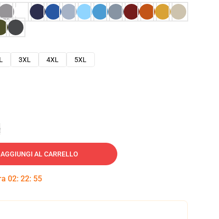
L
3XL
4XL
5XL
e
AGGIUNGI AL CARRELLO
tra
02
:
22
:
54