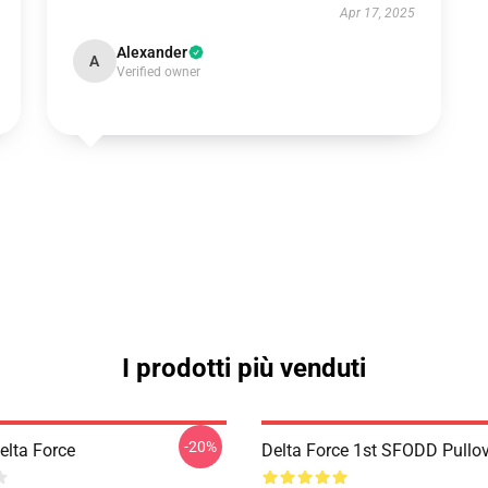
Apr 17, 2025
Alexander
A
Verified owner
I prodotti più venduti
-20%
Delta Force
Delta Force 1st SFODD Pullov