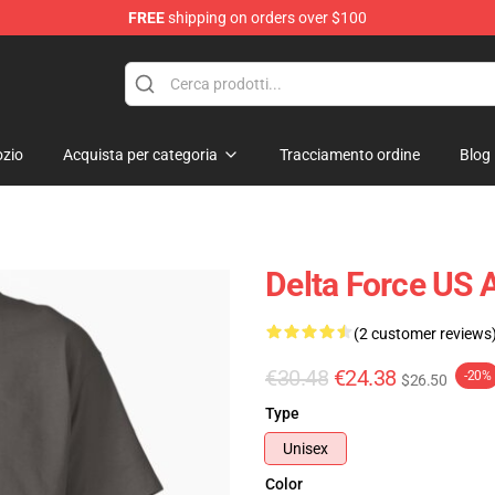
FREE
shipping on orders over $100
ore
zio
Acquista per categoria
Tracciamento ordine
Blog
Delta Force US A
(2 customer reviews
€30.48
€24.38
-20%
$26.50
Type
Unisex
Color