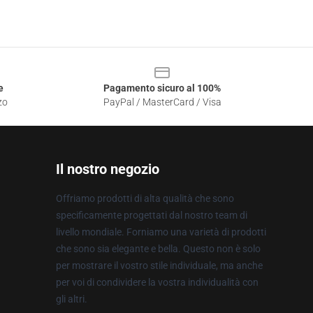
e
Pagamento sicuro al 100%
zo
PayPal / MasterCard / Visa
Il nostro negozio
Offriamo prodotti di alta qualità che sono
specificamente progettati dal nostro team di
livello mondiale. Forniamo una varietà di prodotti
che sono sia elegante e bella. Questo non è solo
per mostrare il vostro stile individuale, ma anche
per voi di condividere la vostra individualità con
gli altri.