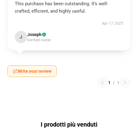
This purchase has been outstanding. It’s well-
crafted, efficient, and highly useful.
Apr 17, 2025
Joseph
J
Verified owner
Write your review
1
/
1
I prodotti più venduti