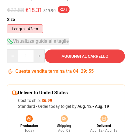
€22.88
€18.31
-20%
$19.90
Size
Length - 42cm
Visualizza guida alle taglie
Quantity
AGGIUNGI AL CARRELLO
Questa vendita termina tra
04
:
29
:
55
Deliver to United States
Cost to ship:
$6.99
Standard - Order today to get by
Aug. 12 - Aug. 19
Production
Shipping
Delivered
Today
Aug. 08
Aug. 12 - Aug. 19