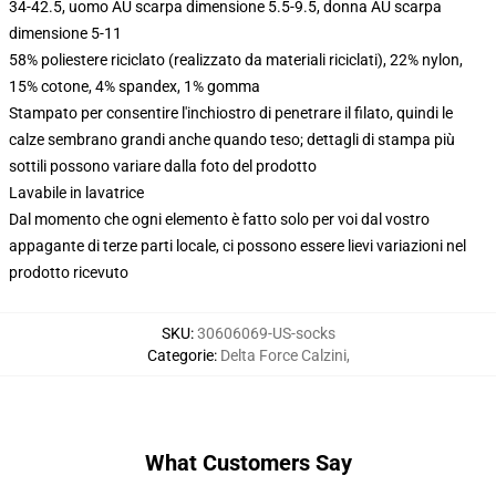
34-42.5, uomo AU scarpa dimensione 5.5-9.5, donna AU scarpa
dimensione 5-11
58% poliestere riciclato (realizzato da materiali riciclati), 22% nylon,
15% cotone, 4% spandex, 1% gomma
Stampato per consentire l'inchiostro di penetrare il filato, quindi le
calze sembrano grandi anche quando teso; dettagli di stampa più
sottili possono variare dalla foto del prodotto
Lavabile in lavatrice
Dal momento che ogni elemento è fatto solo per voi dal vostro
appagante di terze parti locale, ci possono essere lievi variazioni nel
prodotto ricevuto
SKU
:
30606069-US-socks
Categorie
:
Delta Force Calzini
,
What Customers Say