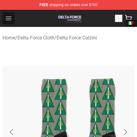
FREE
shipping on orders over $100
Delta Force Shop - Official Delta Force Merchandise Stor
Open menu
Home
/
Delta Force Cloth
/
Delta Force Calzini