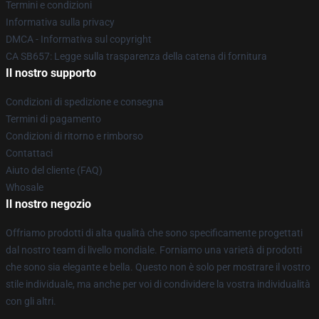
Termini e condizioni
Informativa sulla privacy
DMCA - Informativa sul copyright
CA SB657: Legge sulla trasparenza della catena di fornitura
Il nostro supporto
Condizioni di spedizione e consegna
Termini di pagamento
Condizioni di ritorno e rimborso
Contattaci
Aiuto del cliente (FAQ)
Whosale
Il nostro negozio
Offriamo prodotti di alta qualità che sono specificamente progettati
dal nostro team di livello mondiale. Forniamo una varietà di prodotti
che sono sia elegante e bella. Questo non è solo per mostrare il vostro
stile individuale, ma anche per voi di condividere la vostra individualità
con gli altri.