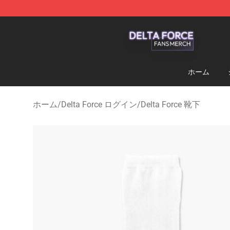
Delta Force Shop - Official Delta Force Merchandise St
ホーム
ホーム
/
Delta Force ログイン
/
Delta Force 靴下