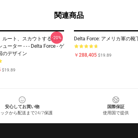
関連商品
-20%
、ルート、スカウトする時間!
Delta Force: アメリカ軍の靴
ター - - - Delta Force - ゲ
国のデザイン
￥288,405
$19.89
5
$19.89
安心してお買い物
国際保証
ックから配送まで24/7保護
使用国で提供