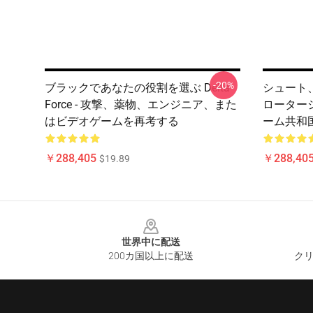
-20%
ブラックであなたの役割を選ぶ Delta
シュート
Force - 攻撃、薬物、エンジニア、また
ローターシュー
はビデオゲームを再考する
ーム共和
￥288,405
￥288,40
$19.89
Footer
世界中に配送
200カ国以上に配送
クリ