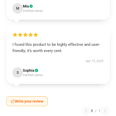
Mia
M
Verified owner
I found this product to be highly effective and user-
friendly; it’s worth every cent.
Apr 15, 2025
Sophia
S
Verified owner
Write your review
1
/
1