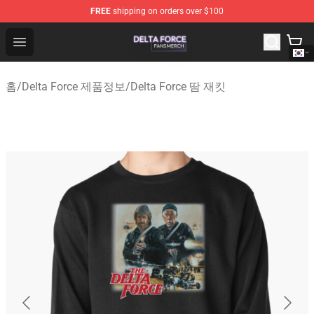
FREE
shipping on orders over $100
Delta Force Shop - Official Delta Force Merchandise Stor
Open menu
홈
/
Delta Force 제품정보
/
Delta Force 땀 재킷