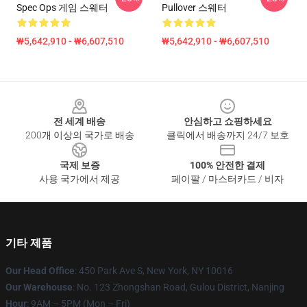
Spec Ops 게임 스웨터
Pullover 스웨터
₩5,642,910 - ₩6,607,510
₩5,642,910 - ₩6,607,510
Footer
전 세계 배송
안심하고 쇼핑하세요
200개 이상의 국가로 배송
클릭에서 배송까지 24/7 보호
국제 보증
100% 안전한 결제
사용 국가에서 제공
페이팔 / 마스터카드 / 비자
기타 제품
Our Head Office
: 450 Park Ave S, New York, NY 10016
Our Warehouse
: No. 123 Zhongshan Road, Gulou District, Nanjing
Hour
: 9AM – 5PM (Mon – Fri)