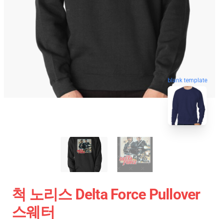
blank template
척 노리스 Delta Force Pullover
스웨터