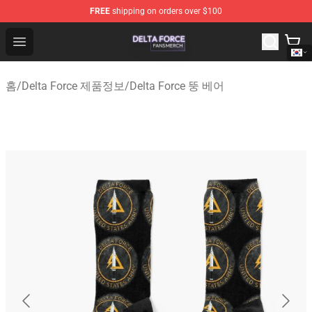
FREE
shipping on orders over $100
Delta Force Shop - Official Delta Force Merchandise Stor
Open menu
홈
/
Delta Force 제품정보
/
Delta Force 뚱 베어