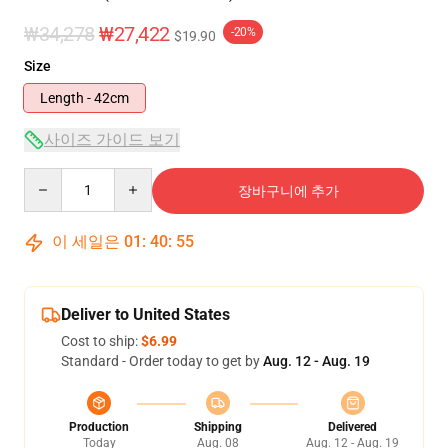
₩34,278
₩27,422
-20%
$19.90
Size
Length - 42cm
사이즈 가이드 보기
Quantity
장바구니에 추가
이 세일은
01
:
40
:
55
Deliver to United States
Cost to ship:
$6.99
Standard - Order today to get by
Aug. 12 - Aug. 19
Production
Shipping
Delivered
Today
Aug. 08
Aug. 12 - Aug. 19