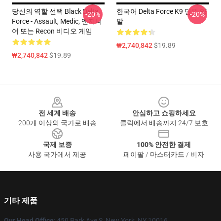
당신의 역할 선택 Black Delta
한국어 Delta Force K9 단위 양
-20%
-20%
Force - Assault, Medic, 엔지니
말
어 또는 Recon 비디오 게임
₩2,740,842
$19.89
₩2,740,842
$19.89
Footer
전 세계 배송
안심하고 쇼핑하세요
200개 이상의 국가로 배송
클릭에서 배송까지 24/7 보호
국제 보증
100% 안전한 결제
사용 국가에서 제공
페이팔 / 마스터카드 / 비자
기타 제품
Our Head Office
: 450 Park Ave S, New York, NY 10016