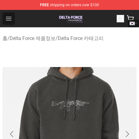
FREE
shipping on orders over $100
Delta Force Shop - Official Delta Force Merchandise Stor
Open menu
홈
/
Delta Force 제품정보
/
Delta Force 카테고리