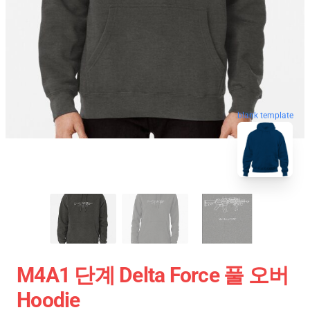
blank template
M4A1 단계 Delta Force 풀 오버
Hoodie