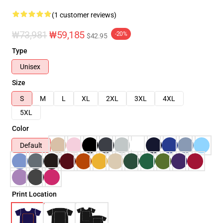
(1 customer reviews)
₩73,981
₩59,185
-20%
$42.95
Type
Unisex
Size
S
M
L
XL
2XL
3XL
4XL
5XL
Color
Default
Print Location