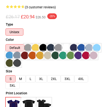
(3 customer reviews)
£26.17
£20.94
-20%
$26.50
Type
Unisex
Color
Default
Size
S
M
L
XL
2XL
3XL
4XL
5XL
Print Location