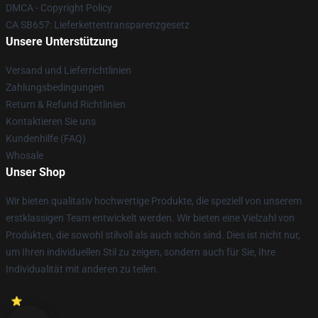
DMCA - Copyright Policy
CA SB657: Lieferkettentransparenzgesetz
Unsere Unterstützung
Versand und Lieferrichtlinien
Zahlungsbedingungen
Return & Refund Richtlinien
Kontaktieren Sie uns
Kundenhilfe (FAQ)
Whosale
Unser Shop
Wir bieten qualitativ hochwertige Produkte, die speziell von unserem
erstklassigen Team entwickelt werden. Wir bieten eine Vielzahl von
Produkten, die sowohl stilvoll als auch schön sind. Dies ist nicht nur,
um Ihren individuellen Stil zu zeigen, sondern auch für Sie, Ihre
Individualität mit anderen zu teilen.