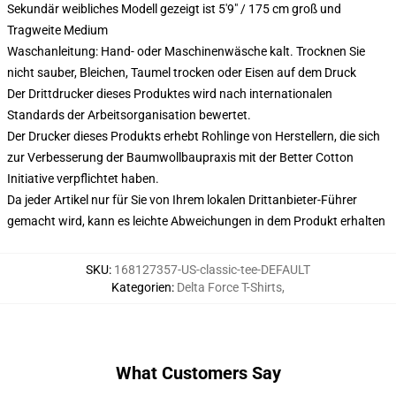
Sekundär weibliches Modell gezeigt ist 5'9" / 175 cm groß und
Tragweite Medium
Waschanleitung: Hand- oder Maschinenwäsche kalt. Trocknen Sie
nicht sauber, Bleichen, Taumel trocken oder Eisen auf dem Druck
Der Drittdrucker dieses Produktes wird nach internationalen
Standards der Arbeitsorganisation bewertet.
Der Drucker dieses Produkts erhebt Rohlinge von Herstellern, die sich
zur Verbesserung der Baumwollbaupraxis mit der Better Cotton
Initiative verpflichtet haben.
Da jeder Artikel nur für Sie von Ihrem lokalen Drittanbieter-Führer
gemacht wird, kann es leichte Abweichungen in dem Produkt erhalten
SKU
:
168127357-US-classic-tee-DEFAULT
Kategorien
:
Delta Force T-Shirts
,
What Customers Say