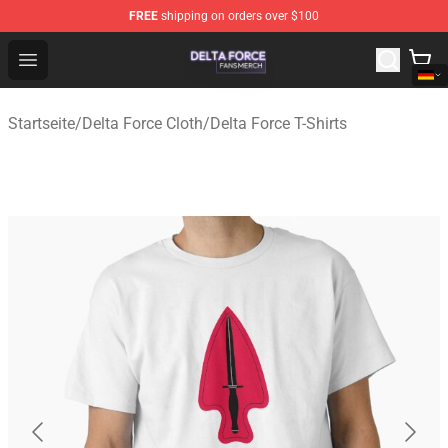
FREE
shipping on orders over $100
Delta Force Shop - Official Delta Force Merchandise Stor
Open menu
Startseite
/
Delta Force Cloth
/
Delta Force T-Shirts