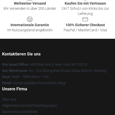
Weltweiter Versand
Kaufen Sie mit Vertrauen
Wir versenden in über 200 Länder
24/7 Schutz von Klicks bis zur
Lieferung
Internationale Garantie
100% Sicherer Checkout
Im Nutzungsland angeboten
PayPal / MasterCard / Visa
Kontaktieren Sie uns
Our Head Office
: 450 Park Ave S, New York, NY 10016
Our Warehouse
: No. 123 Zhongshan Road, Gulou District, Nanjing
Hour
: 9AM – 5PM (Mon – Fri)
Email
: contact@delta-force-merch.shop
Unsere Firma
Über uns
Allgemeine Geschäftsbedingungen
Datenschutzrichtlinien