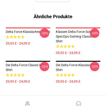
Ähnliche Produkte
Delta Force Klassisches T-Shirt
Klassen Delta Force Soldier
-20%
-20%
SpecOps Gaming Classic T-
Shirt
20,93 £ - 24,09 £
20,93 £ - 24,09 £
Die Delta Force Classic HD T-
Die Delta Force Klassisches T-
-20%
-20%
Shirt
Shirt
20,93 £ - 24,09 £
20,93 £ - 24,09 £
Footer