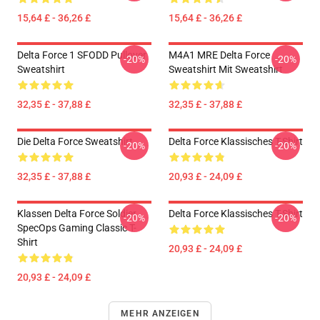
15,64 £ - 36,26 £
15,64 £ - 36,26 £
Delta Force 1 SFODD Pullover
M4A1 MRE Delta Force
-20%
-20%
Sweatshirt
Sweatshirt Mit Sweatshirt
32,35 £ - 37,88 £
32,35 £ - 37,88 £
Die Delta Force Sweatshirt
Delta Force Klassisches T-Shirt
-20%
-20%
32,35 £ - 37,88 £
20,93 £ - 24,09 £
Klassen Delta Force Soldier
Delta Force Klassisches T-Shirt
-20%
-20%
SpecOps Gaming Classic T-
Shirt
20,93 £ - 24,09 £
20,93 £ - 24,09 £
MEHR ANZEIGEN