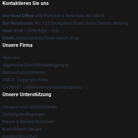
Kontaktieren Sie uns
Our Head Office
: 450 Park Ave S, New York, NY 10016
Our Warehouse
: No. 123 Zhongshan Road, Gulou District, Nanjing
Hour
: 9AM – 5PM (Mon – Fri)
Email
: contact@delta-force-merch.shop
Unsere Firma
Über uns
Allgemeine Geschäftsbedingungen
Datenschutzrichtlinien
DMCA - Copyright Policy
CA SB657: Lieferkettentransparenzgesetz
Unsere Unterstützung
Versand und Lieferrichtlinien
Zahlungsbedingungen
Return & Refund Richtlinien
Kontaktieren Sie uns
Kundenhilfe (FAQ)