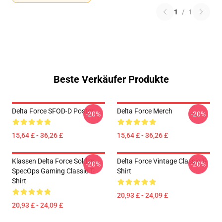
1
/
1
Beste Verkäufer Produkte
Delta Force SFOD-D Poster
Delta Force Merch
-20%
-20%
15,64 £ - 36,26 £
15,64 £ - 36,26 £
Klassen Delta Force Soldier
Delta Force Vintage Classic T-
-20%
-20%
SpecOps Gaming Classic T-
Shirt
Shirt
20,93 £ - 24,09 £
20,93 £ - 24,09 £