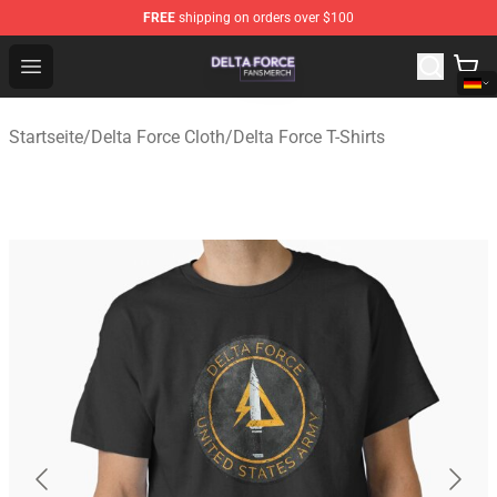
FREE
shipping on orders over $100
Delta Force Shop - Official Delta Force Merchandise Stor
Open menu
Startseite
/
Delta Force Cloth
/
Delta Force T-Shirts