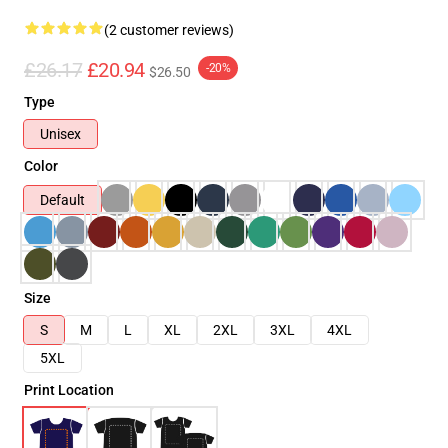
(2 customer reviews)
£26.17
£20.94
-20%
$26.50
Type
Unisex
Color
Default
Size
S
M
L
XL
2XL
3XL
4XL
5XL
Print Location