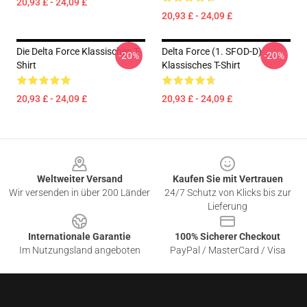
20,93 £ - 24,09 £
20,93 £ - 24,09 £
Die Delta Force Klassisches T-
Delta Force (1. SFOD-D)
-20%
-20%
Shirt
Klassisches T-Shirt
20,93 £ - 24,09 £
20,93 £ - 24,09 £
Footer
Weltweiter Versand
Kaufen Sie mit Vertrauen
Wir versenden in über 200 Länder
24/7 Schutz von Klicks bis zur
Lieferung
Internationale Garantie
100% Sicherer Checkout
Im Nutzungsland angeboten
PayPal / MasterCard / Visa