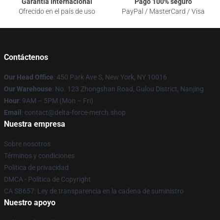
Garantía internacional
Pago 100% seguro
Ofrecido en el país de uso
PayPal / MasterCard / Visa
Contáctenos
Our Head Office
: 450 Park Ave S, New York, NY 10016
Our Warehouse
: No. 123 Zhongshan Road, Gulou District, Nanjing
Hour
: 9AM – 5PM (Mon – Fri)
Email
: contact@delta-force-merch.shop
Nuestra empresa
Sobre nosotros
Términos y condiciones
Política de privacidad
DMCA - Política de Copyright
CA SB657: Ley de transparencia en la cadena de suministro
Nuestro apoyo