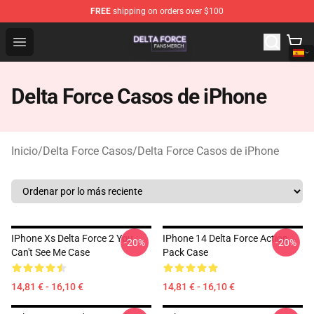
FREE
shipping on orders over $100
Delta Force Shop - Official Delta Force Merchandise Stor
Open menu
Delta Force Casos de iPhone
Inicio
/
Delta Force Casos
/
Delta Force Casos de iPhone
IPhone Xs Delta Force 2 You
IPhone 14 Delta Force Action
-20%
-20%
Can't See Me Case
Pack Case
14,81 € - 16,10 €
14,81 € - 16,10 €