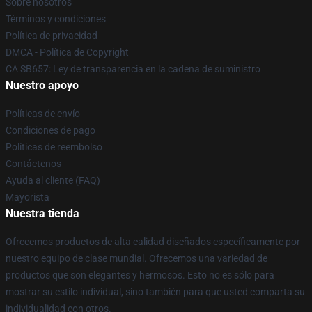
Sobre nosotros
Términos y condiciones
Política de privacidad
DMCA - Política de Copyright
CA SB657: Ley de transparencia en la cadena de suministro
Nuestro apoyo
Políticas de envío
Condiciones de pago
Políticas de reembolso
Contáctenos
Ayuda al cliente (FAQ)
Mayorista
Nuestra tienda
Ofrecemos productos de alta calidad diseñados específicamente por
nuestro equipo de clase mundial. Ofrecemos una variedad de
productos que son elegantes y hermosos. Esto no es sólo para
mostrar su estilo individual, sino también para que usted comparta su
individualidad con otros.