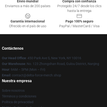
Envío mundial
Compra con confianza
Enviamos a más de 200 países
Protegido 24/7 desde los clics
hasta la entrega
Garantía internacional
Pago 100% seguro
Ofrecido en el país de uso
PayPal / MasterCard / Visa
Contáctenos
Our Head Office
: 450 Park Ave S, New York, NY 10016
Our Warehouse
: No. 123 Zhongshan Road, Gulou District, Nanjing
Hour
: 9AM – 5PM (Mon – Fri)
Email
: contact@delta-force-merch.shop
Nuestra empresa
Sobre nosotros
Términos y condiciones
Política de privacidad