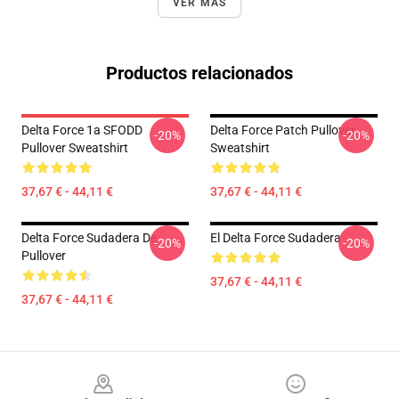
VER MÁS
Productos relacionados
Delta Force 1a SFODD
Delta Force Patch Pullover
-20%
-20%
Pullover Sweatshirt
Sweatshirt
37,67 € - 44,11 €
37,67 € - 44,11 €
Delta Force Sudadera De
El Delta Force Sudadera
-20%
-20%
Pullover
37,67 € - 44,11 €
37,67 € - 44,11 €
Footer