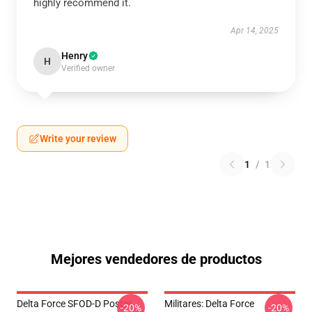
highly recommend it.
Apr 14, 2025
Henry
H
Verified owner
Write your review
1
/
1
Mejores vendedores de productos
Delta Force SFOD-D Poster
Militares: Delta Force
-20%
-20%