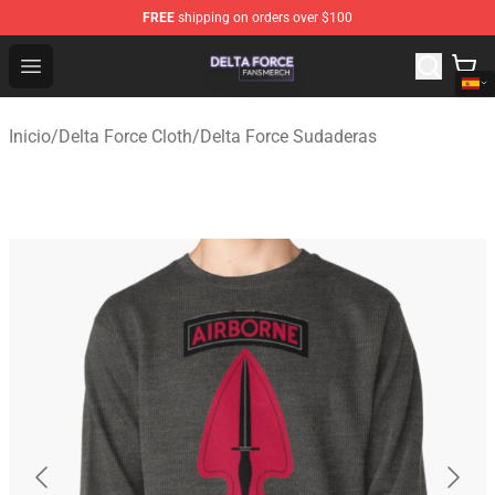
FREE
shipping on orders over $100
Delta Force Shop - Official Delta Force Merchandise Stor
Open menu
Inicio
/
Delta Force Cloth
/
Delta Force Sudaderas