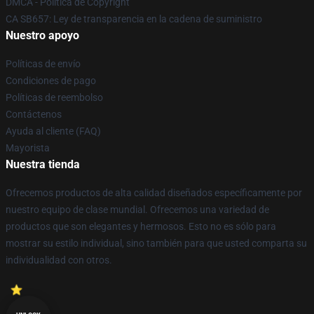
DMCA - Política de Copyright
CA SB657: Ley de transparencia en la cadena de suministro
Nuestro apoyo
Políticas de envío
Condiciones de pago
Políticas de reembolso
Contáctenos
Ayuda al cliente (FAQ)
Mayorista
Nuestra tienda
Ofrecemos productos de alta calidad diseñados específicamente por
nuestro equipo de clase mundial. Ofrecemos una variedad de
productos que son elegantes y hermosos. Esto no es sólo para
mostrar su estilo individual, sino también para que usted comparta su
individualidad con otros.