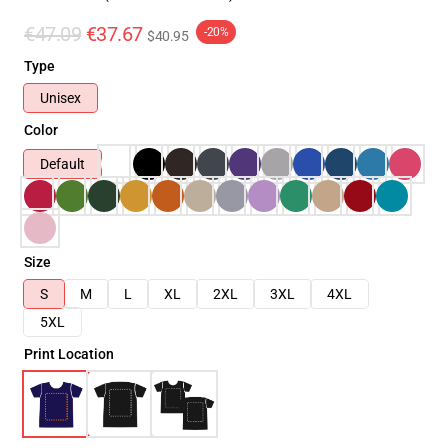
€47.09
€37.67
-20%
$40.95
Type
Unisex
Color
Default
Size
S
M
L
XL
2XL
3XL
4XL
5XL
Print Location