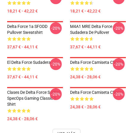
18,21 € - 42,22 €
18,21 € - 42,22 €
Delta Force 1a SFODD
M4A1 MRE Delta Force
-20%
-20%
Pullover Sweatshirt
Sudadera De Pullover
37,67 € - 44,11 €
37,67 € - 44,11 €
El Delta Force Sudadera
Delta Force Camiseta Clásica
-20%
-20%
37,67 € - 44,11 €
24,38 € - 28,06 €
Clases De Delta Force Soldier
Delta Force Camiseta Clásica
-20%
-20%
SpecOps Gaming Classic T-
Shirt
24,38 € - 28,06 €
24,38 € - 28,06 €