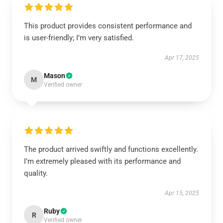
This product provides consistent performance and
is user-friendly; I’m very satisfied.
Apr 17, 2025
Mason
M
Verified owner
The product arrived swiftly and functions excellently.
I’m extremely pleased with its performance and
quality.
Apr 15, 2025
Ruby
R
Verified owner