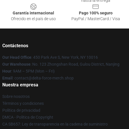
hasta la entrega
Garantía internacional
Pago 100% seguro
Ofrecido en el país de uso
PayPal / MasterCard / Visa
Contáctenos
Our Head Office
: 450 Park Ave S, New York, NY 10016
Our Warehouse
: No. 123 Zhongshan Road, Gulou District, Nanjing
Hour
: 9AM – 5PM (Mon – Fri)
Email
: contact@delta-force-merch.shop
Nuestra empresa
Sobre nosotros
Términos y condiciones
Política de privacidad
DMCA - Política de Copyright
CA SB657: Ley de transparencia en la cadena de suministro