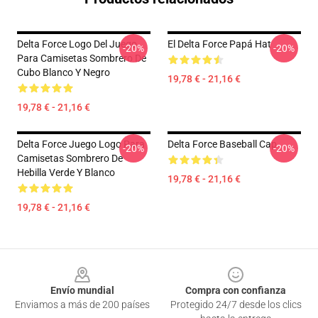
Delta Force Logo Del Juego
El Delta Force Papá Hat
-20%
-20%
Para Camisetas Sombrero De
Cubo Blanco Y Negro
19,78 € - 21,16 €
19,78 € - 21,16 €
Delta Force Juego Logo Para
Delta Force Baseball Cap
-20%
-20%
Camisetas Sombrero De
Hebilla Verde Y Blanco
19,78 € - 21,16 €
19,78 € - 21,16 €
Footer
Envío mundial
Compra con confianza
Enviamos a más de 200 países
Protegido 24/7 desde los clics