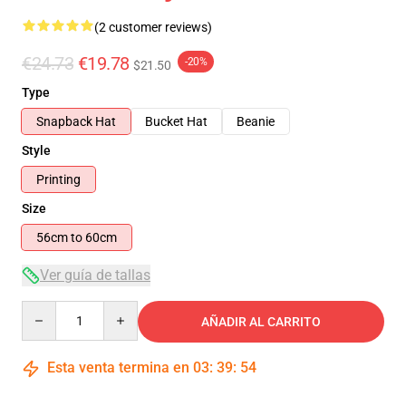
(2 customer reviews)
€24.73
€19.78
-20%
$21.50
Type
Snapback Hat
Bucket Hat
Beanie
Style
Printing
Size
56cm to 60cm
Ver guía de tallas
Quantity
AÑADIR AL CARRITO
Esta venta termina en
03
:
39
:
54