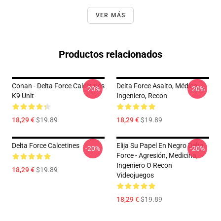
VER MÁS
Productos relacionados
Conan - Delta Force Calcetines
Delta Force Asalto, Médico,
-20%
-20%
K9 Unit
Ingeniero, Recon
18,29 €
$19.89
18,29 €
$19.89
Delta Force Calcetines
Elija Su Papel En Negro Delta
-20%
-20%
Force - Agresión, Medicina,
Ingeniero O Recon
18,29 €
$19.89
Videojuegos
18,29 €
$19.89