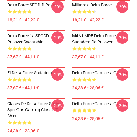
Delta Force SFOD-D Poster
Militares: Delta Force
-20%
-20%
18,21 € - 42,22 €
18,21 € - 42,22 €
Delta Force 1a SFODD
M4A1 MRE Delta Force
-20%
-20%
Pullover Sweatshirt
Sudadera De Pullover
37,67 € - 44,11 €
37,67 € - 44,11 €
El Delta Force Sudadera
Delta Force Camiseta Clásica
-20%
-20%
37,67 € - 44,11 €
24,38 € - 28,06 €
Clases De Delta Force Soldier
Delta Force Camiseta Clásica
-20%
-20%
SpecOps Gaming Classic T-
Shirt
24,38 € - 28,06 €
24,38 € - 28,06 €