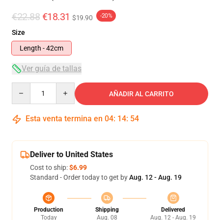
€22.88
€18.31
-20%
$19.90
Size
Length - 42cm
Ver guía de tallas
Quantity
AÑADIR AL CARRITO
Esta venta termina en
04
:
14
:
53
Deliver to United States
Cost to ship:
$6.99
Standard - Order today to get by
Aug. 12 - Aug. 19
Production
Shipping
Delivered
Today
Aug. 08
Aug. 12 - Aug. 19