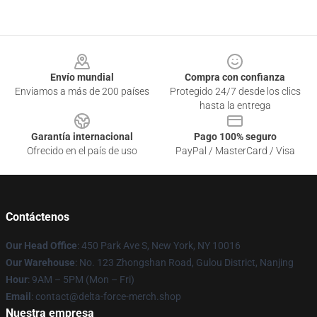
Footer
Envío mundial
Compra con confianza
Enviamos a más de 200 países
Protegido 24/7 desde los clics
hasta la entrega
Garantía internacional
Pago 100% seguro
Ofrecido en el país de uso
PayPal / MasterCard / Visa
Contáctenos
Our Head Office
: 450 Park Ave S, New York, NY 10016
Our Warehouse
: No. 123 Zhongshan Road, Gulou District, Nanjing
Hour
: 9AM – 5PM (Mon – Fri)
Email
: contact@delta-force-merch.shop
Nuestra empresa