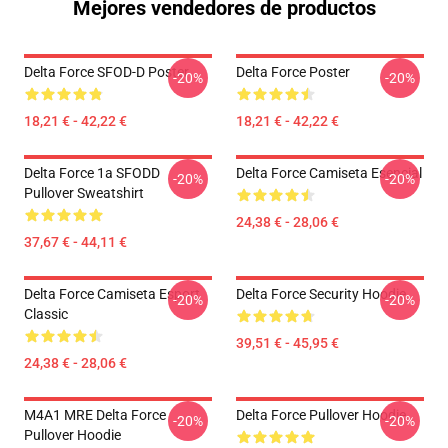
Mejores vendedores de productos
Delta Force SFOD-D Poster
Delta Force Poster
-20%
-20%
18,21 € - 42,22 €
18,21 € - 42,22 €
Delta Force 1a SFODD
Delta Force Camiseta Esencial
-20%
-20%
Pullover Sweatshirt
24,38 € - 28,06 €
37,67 € - 44,11 €
Delta Force Camiseta Esport
Delta Force Security Hoodie
-20%
-20%
Classic
39,51 € - 45,95 €
24,38 € - 28,06 €
M4A1 MRE Delta Force
Delta Force Pullover Hoodie
-20%
-20%
Pullover Hoodie