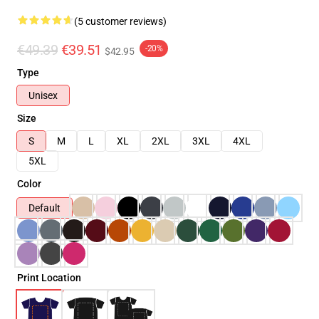
(5 customer reviews)
€49.39
€39.51
-20%
$42.95
Type
Unisex
Size
S
M
L
XL
2XL
3XL
4XL
5XL
Color
Default
Print Location