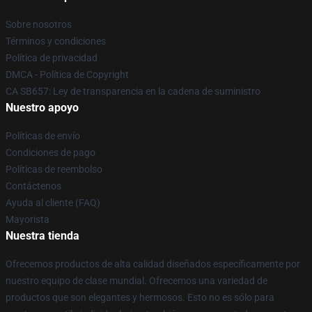
Sobre nosotros
Términos y condiciones
Política de privacidad
DMCA - Política de Copyright
CA SB657: Ley de transparencia en la cadena de suministro
Nuestro apoyo
Políticas de envío
Condiciones de pago
Políticas de reembolso
Contáctenos
Ayuda al cliente (FAQ)
Mayorista
Nuestra tienda
Ofrecemos productos de alta calidad diseñados específicamente por
nuestro equipo de clase mundial. Ofrecemos una variedad de
productos que son elegantes y hermosos. Esto no es sólo para