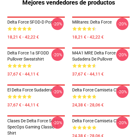
Mejores vendedores de productos
Delta Force SFOD-D Poster
Militares: Delta Force
-20%
-20%
18,21 € - 42,22 €
18,21 € - 42,22 €
Delta Force 1a SFODD
M4A1 MRE Delta Force
-20%
-20%
Pullover Sweatshirt
Sudadera De Pullover
37,67 € - 44,11 €
37,67 € - 44,11 €
El Delta Force Sudadera
Delta Force Camiseta Clásica
-20%
-20%
37,67 € - 44,11 €
24,38 € - 28,06 €
Clases De Delta Force Soldier
Delta Force Camiseta Clásica
-20%
-20%
SpecOps Gaming Classic T-
Shirt
24,38 € - 28,06 €