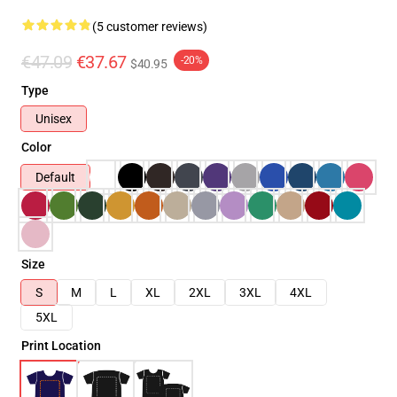
(5 customer reviews)
€47.09
€37.67
-20%
$40.95
Type
Unisex
Color
Default
Size
S
M
L
XL
2XL
3XL
4XL
5XL
Print Location