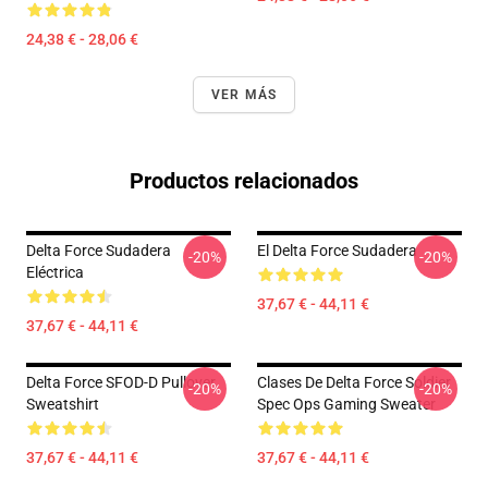
24,38 € - 28,06 €
VER MÁS
Productos relacionados
Delta Force Sudadera
El Delta Force Sudadera
-20%
-20%
Eléctrica
37,67 € - 44,11 €
37,67 € - 44,11 €
Delta Force SFOD-D Pullover
Clases De Delta Force Soldier
-20%
-20%
Sweatshirt
Spec Ops Gaming Sweater
37,67 € - 44,11 €
37,67 € - 44,11 €