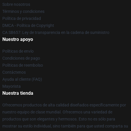
Sobre nosotros
Términos y condiciones
Política de privacidad
DMCA - Política de Copyright
CA SB657: Ley de transparencia en la cadena de suministro
Nuestro apoyo
Políticas de envío
Condiciones de pago
Políticas de reembolso
Contáctenos
Ayuda al cliente (FAQ)
Mayorista
Nuestra tienda
Ofrecemos productos de alta calidad diseñados específicamente por
nuestro equipo de clase mundial. Ofrecemos una variedad de
productos que son elegantes y hermosos. Esto no es sólo para
mostrar su estilo individual, sino también para que usted comparta su