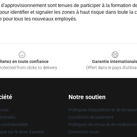
d'approvisionnement sont tenues de participer à la formation de 
 pour identifier et signaler les zones à haut risque dans toute la
e pour tous les nouveaux employés.
hetez en toute confiance
Garantie international
otected from clicks to delivery
Offert dans le pays d'utilisa
ciété
Notre soutien
 nous
Politiques d'expédition et de livraiso
énérales
Conditions de paiement
 confidentialité
Politiques de retour et de rembours
que sur le droit d'auteur
Contactez-nous