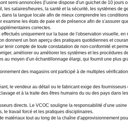
nt semi-annoncées (l'usine dispose d'un guichet de 10 jours où la
ail, les salaires/heures, la santé et la sécurité, les systèmes de g
ans la langue locale afin de mieux comprendre les conditions de 
eur examine les états de paie et de présence afin de s'assurer q
supplémentaires correctes.
t effectués uniquement sur la base de l'observation visuelle, en m
ation donnent un bon aperçu des pratiques quotidiennes et couran
r tenir compte de toute constatation de non-conformité et permet
rriger, améliorer ou améliorer les systèmes et les procédures de l
es au moyen d'un échantillonnage élargi, qui fournit une plus gr
nnement des magasins ont participé à de multiples vérifications
, le vendeur au détail ou le fabricant exige des fournisseurs dir
clavage et à la traite des êtres humains du ou des pays dans lesq
urs directs. Le VCOC souligne la responsabilité d'une usine doi
s, le travail forcé et les pratiques disciplinaires.
matériaux tout au long de la chaîne d'approvisionnement pour as