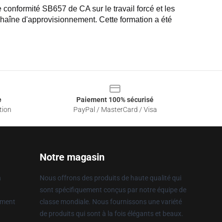
conformité SB657 de CA sur le travail forcé et les 
 chaîne d'approvisionnement. Cette formation a été 
e
Paiement 100% sécurisé
tion
PayPal / MasterCard / Visa
Notre magasin
n
Nous offrons des produits de haute qualité qui
sont spécifiquement conçus par notre équipe de
ement
classe mondiale. Nous fournissons une variété
de produits qui sont à la fois élégants et beaux.