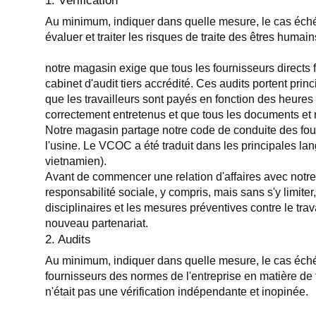
1. Vérification
Au minimum, indiquer dans quelle mesure, le cas échéan
évaluer et traiter les risques de traite des êtres humain
notre magasin exige que tous les fournisseurs directs fa
cabinet d'audit tiers accrédité. Ces audits portent princi
que les travailleurs sont payés en fonction des heures tr
correctement entretenus et que tous les documents et re
Notre magasin partage notre code de conduite des four
l'usine. Le VCOC a été traduit dans les principales lang
vietnamien).
Avant de commencer une relation d'affaires avec notre m
responsabilité sociale, y compris, mais sans s'y limite
disciplinaires et les mesures préventives contre le tr
nouveau partenariat.
2. Audits
Au minimum, indiquer dans quelle mesure, le cas échéant
fournisseurs des normes de l'entreprise en matière de t
n'était pas une vérification indépendante et inopinée.