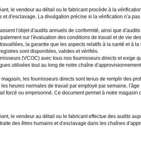
t, le vendeur au détail ou le fabricant procède à la vérificati
s et d'esclavage. La divulgation précise si la vérification n'a pas 
ssent l'objet d'audits annuels de conformité, ainsi que d'audits d
palement sur l'évaluation des conditions de travail et de vie des t
availlées, la garantie que les aspects relatifs à la santé et à la 
gistres sont disponibles, valides et vérifiés.
nisseurs (VCOC) avec tous nos fournisseurs directs et exige qu
ues utilisées tout au long de notre chaîne d'approvisionnement (a
agasin, les fournisseurs directs sont tenus de remplir des profi
r, les heures normales de travail par employé par semaine, l'âge
avail forcé ou emprisonné. Ce document permet à notre magasin d
, le vendeur au détail ou le fabricant effectue des audits auprè
raite des êtres humains et d'esclavage dans les chaînes d'approv