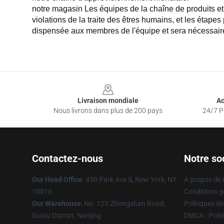
notre magasin Les équipes de la chaîne de produits et 
violations de la traite des êtres humains, et les étapes
dispensée aux membres de l'équipe et sera nécessair
Footer
Livraison mondiale
Ac
Nous livrons dans plus de 200 pays
24/7 Pr
Contactez-nous
Notre so
Our Head Office
: 450 Park Ave S, New York, NY
À propos de
10016
Conditions g
Our Warehouse
: No. 123 Zhongshan Road,
Politiques de
Gulou District, Nanjing
DMCA - Politi