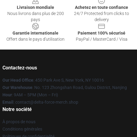
Livraison mondiale
Achetez en toute confiance
Nous livrons dans plus de 200
24/7 Protected from clicks to
pays
delivery
Garantie internationale
Paiement 100% sécurisé
Offert dans le pays d'utilisation
PayPal / MasterCard / Visa
Contactez-nous
Our Head Office
: 450 Park Ave S, New York, NY 10016
Our Warehouse
: No. 123 Zhongshan Road, Gulou District, Nanjing
Hour
: 9AM – 5PM (Mon – Fri)
Email
: contact@delta-force-merch.shop
Notre société
À propos de nous
Conditions générales
Politiques de confidentialité