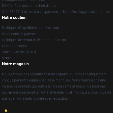
DMCA - Politique sur le droit d'auteur
C.A. SB657 : Loi sur la transparence de la chaîne d'approvisionnement
Notre soutien
Politiques d'expédition et de livraison
Conditions de paiement
Politiques de retour et de remboursement
Contactez-nous
Aide aux clients (FAQ)
Vente
Notre magasin
Nous offrons des produits de haute qualité qui sont spécifiquement
conçus par notre équipe de classe mondiale. Nous fournissons une
variété de produits qui sont à la fois élégants et beaux. Ce n'est pas
seulement pour montrer votre style individuel, mais aussi pour vous de
partager votre individualité avec les autres.