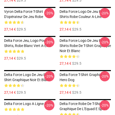
27,14 €
$29.5
27,14 €
$29.5
Vyron Delta Force T-Shirt
Delta Force Logo De Jeu Pour T-
-20%
-20%
D'opérateur De Jeu Robe
Shirts Robe Couleur A-Line
27,14 €
$29.5
27,14 €
$29.5
Delta Force Jeu, Logo Pour T-
Delta Force Logo De Jeu Pour T-
-20%
-20%
Shirts, Robe Blanc Vert A-Line
Shirts Robe De T-Shirt Graphique
Noir Et Blanc
27,14 €
$29.5
27,14 €
$29.5
Delta Force Logo De Jeu Pour T-
Delta Force T-Shirt Graphique
-20%
-20%
Shirt Graphique Noir Et Blanc
Hero Dog
27,14 €
$29.5
27,14 €
$29.5
Delta Force Logo A Ligne Robe
Delta Force Robe De T-Shirt
-20%
-20%
Graphique De L'Equad E Sport