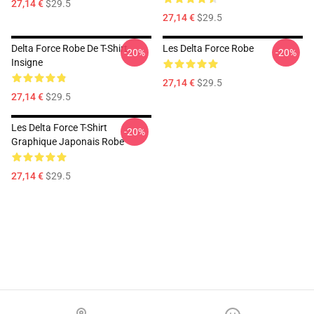
27,14 €
$29.5
27,14 €
$29.5
Delta Force Robe De T-Shirt
Les Delta Force Robe
-20%
-20%
Insigne
27,14 €
$29.5
27,14 €
$29.5
Les Delta Force T-Shirt
-20%
Graphique Japonais Robe
27,14 €
$29.5
Footer