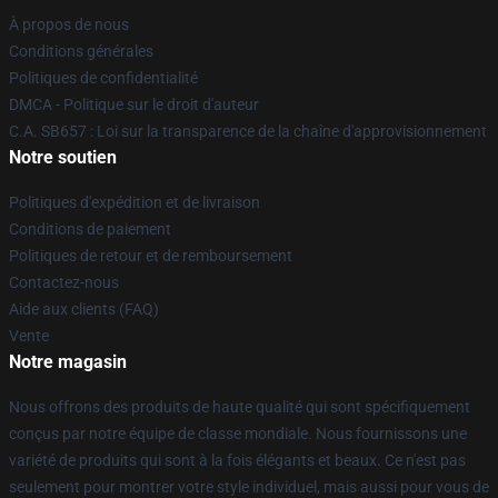
À propos de nous
Conditions générales
Politiques de confidentialité
DMCA - Politique sur le droit d'auteur
C.A. SB657 : Loi sur la transparence de la chaîne d'approvisionnement
Notre soutien
Politiques d'expédition et de livraison
Conditions de paiement
Politiques de retour et de remboursement
Contactez-nous
Aide aux clients (FAQ)
Vente
Notre magasin
Nous offrons des produits de haute qualité qui sont spécifiquement
conçus par notre équipe de classe mondiale. Nous fournissons une
variété de produits qui sont à la fois élégants et beaux. Ce n'est pas
seulement pour montrer votre style individuel, mais aussi pour vous de