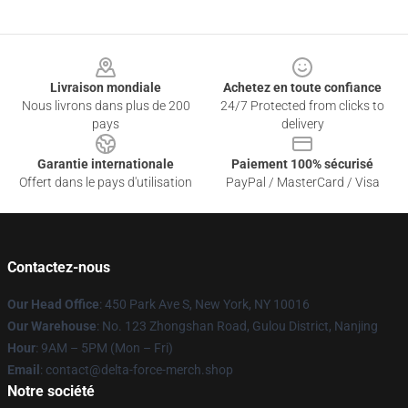
Footer
Livraison mondiale
Achetez en toute confiance
Nous livrons dans plus de 200
24/7 Protected from clicks to
pays
delivery
Garantie internationale
Paiement 100% sécurisé
Offert dans le pays d'utilisation
PayPal / MasterCard / Visa
Contactez-nous
Our Head Office
: 450 Park Ave S, New York, NY 10016
Our Warehouse
: No. 123 Zhongshan Road, Gulou District, Nanjing
Hour
: 9AM – 5PM (Mon – Fri)
Email
: contact@delta-force-merch.shop
Notre société