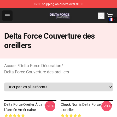
FREE
shipping on orders over $100
Delta Force Shop - Official Delta Force Merchandise Stor
Open menu
Delta Force Couverture des
oreillers
Accueil
/
Delta Force Décoration
/
Delta Force Couverture des oreillers
Delta Force Oreiller À Lancer De
Chuck Norris Delta Force Lancer
-20%
-20%
L'armée Américaine
L'oreiller