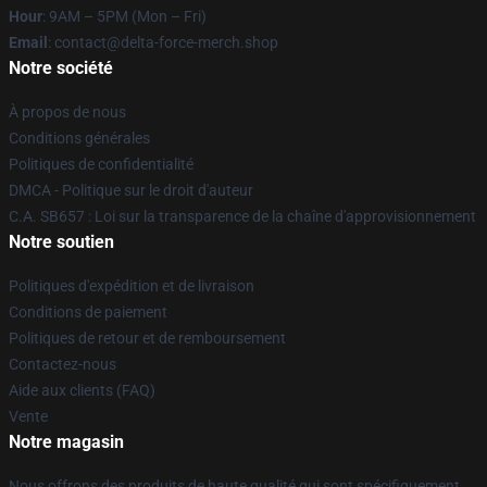
Hour
: 9AM – 5PM (Mon – Fri)
Email
: contact@delta-force-merch.shop
Notre société
À propos de nous
Conditions générales
Politiques de confidentialité
DMCA - Politique sur le droit d'auteur
C.A. SB657 : Loi sur la transparence de la chaîne d'approvisionnement
Notre soutien
Politiques d'expédition et de livraison
Conditions de paiement
Politiques de retour et de remboursement
Contactez-nous
Aide aux clients (FAQ)
Vente
Notre magasin
Nous offrons des produits de haute qualité qui sont spécifiquement