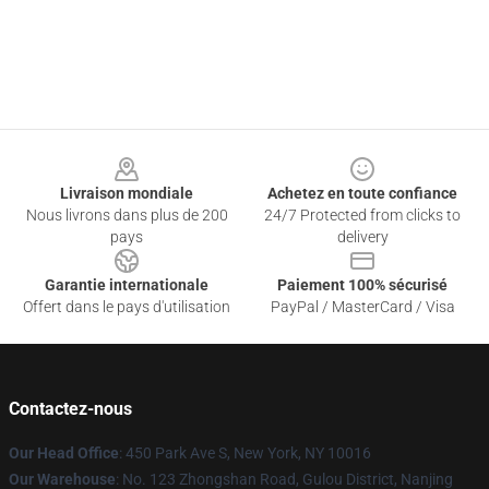
Footer
Livraison mondiale
Achetez en toute confiance
Nous livrons dans plus de 200
24/7 Protected from clicks to
pays
delivery
Garantie internationale
Paiement 100% sécurisé
Offert dans le pays d'utilisation
PayPal / MasterCard / Visa
Contactez-nous
Our Head Office
: 450 Park Ave S, New York, NY 10016
Our Warehouse
: No. 123 Zhongshan Road, Gulou District, Nanjing