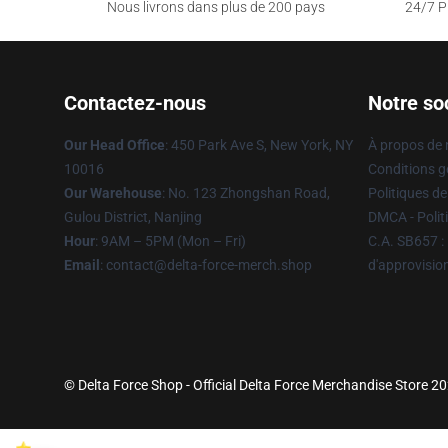
Nous livrons dans plus de 200 pays
24/7 Pr
Contactez-nous
Notre so
Our Head Office
: 450 Park Ave S, New York, NY
À propos de
10016
Conditions g
Our Warehouse
: No. 123 Zhongshan Road,
Politiques de
Gulou District, Nanjing
DMCA - Politi
Hour
: 9AM – 5PM (Mon – Fri)
C.A. SB657 : 
Email
: contact@delta-force-merch.shop
d'approvisi
© Delta Force Shop - Official Delta Force Merchandise Store 202