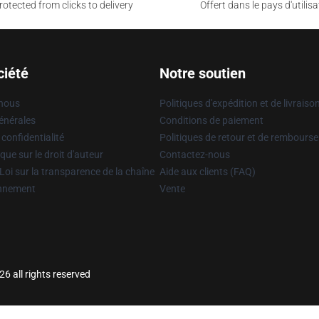
otected from clicks to delivery
Offert dans le pays d'utilisa
ciété
Notre soutien
 nous
Politiques d'expédition et de livraiso
énérales
Conditions de paiement
 confidentialité
Politiques de retour et de rembours
que sur le droit d'auteur
Contactez-nous
Loi sur la transparence de la chaîne
Aide aux clients (FAQ)
onnement
Vente
6 all rights reserved