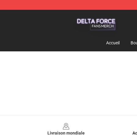
Delta Force Shop - Official Delta Force Merchandise St
Accueil
Bou
Footer
Livraison mondiale
Ac