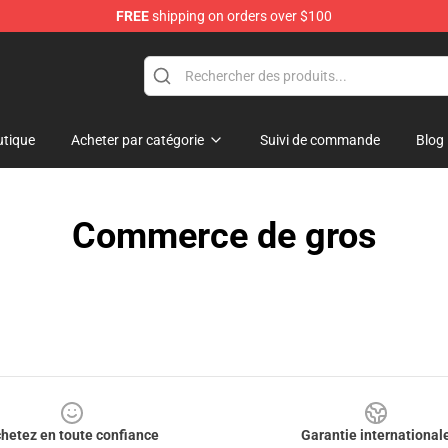
FREE
shipping on orders over $100
ore
tique
Acheter par catégorie
Suivi de commande
Blog
Commerce de gros
hetez en toute confiance
Garantie international