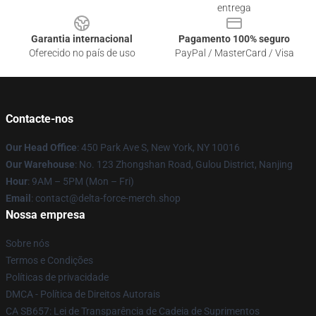
entrega
Garantia internacional
Pagamento 100% seguro
Oferecido no país de uso
PayPal / MasterCard / Visa
Contacte-nos
Our Head Office
: 450 Park Ave S, New York, NY 10016
Our Warehouse
: No. 123 Zhongshan Road, Gulou District, Nanjing
Hour
: 9AM – 5PM (Mon – Fri)
Email
: contact@delta-force-merch.shop
Nossa empresa
Sobre nós
Termos e Condições
Políticas de privacidade
DMCA - Política de Direitos Autorais
CA SB657: Lei de Transparência de Cadeia de Suprimentos