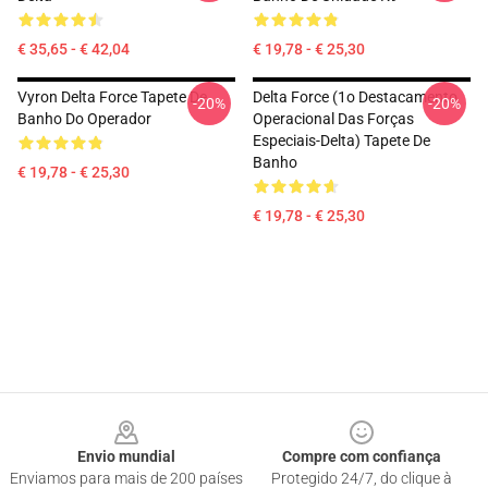
€ 35,65 - € 42,04
€ 19,78 - € 25,30
Vyron Delta Force Tapete De
Delta Force (1o Destacamento
-20%
-20%
Banho Do Operador
Operacional Das Forças
Especiais-Delta) Tapete De
Banho
€ 19,78 - € 25,30
€ 19,78 - € 25,30
Footer
Envio mundial
Compre com confiança
Enviamos para mais de 200 países
Protegido 24/7, do clique à