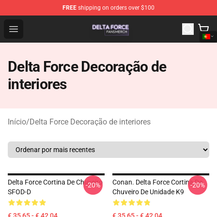
FREE
shipping on orders over $100
Delta Force Shop - Official Delta Force Merchandise Stor
Open menu
Delta Force Decoração de
interiores
Início
/
Delta Force Decoração de interiores
Delta Force Cortina De Chuveiro
Conan. Delta Force Cortina De
-20%
-20%
SFOD-D
Chuveiro De Unidade K9
€ 35,65 - € 42,04
€ 35,65 - € 42,04