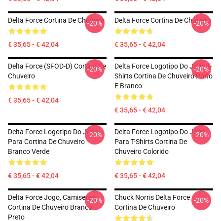
Delta Force Cortina De Chuveiro
Delta Force Cortina De Chuveiro
-20%
-20%
€ 35,65 - € 42,04
€ 35,65 - € 42,04
Delta Force (SFOD-D) Cortina De
Delta Force Logotipo Do Jogo T-
-20%
-20%
Chuveiro
Shirts Cortina De Chuveiro Preto
E Branco
€ 35,65 - € 42,04
€ 35,65 - € 42,04
Delta Force Logotipo Do Jogo
Delta Force Logotipo Do Jogo
-20%
-20%
Para Cortina De Chuveiro
Para T-Shirts Cortina De
Branco Verde
Chuveiro Colorido
€ 35,65 - € 42,04
€ 35,65 - € 42,04
Delta Force Jogo, Camisetas,
Chuck Norris Delta Force
-20%
-20%
Cortina De Chuveiro Branco
Cortina De Chuveiro
Preto