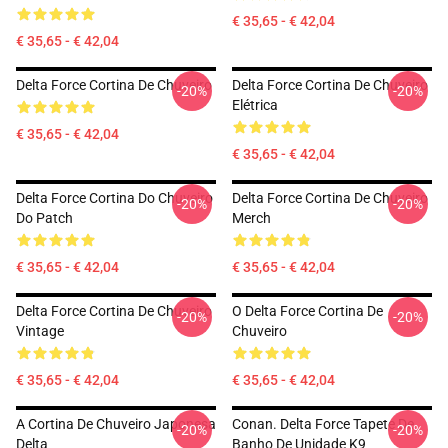
€ 35,65 - € 42,04
€ 35,65 - € 42,04
Delta Force Cortina De Chuveiro
Delta Force Cortina De Chuveiro
-20%
-20%
Elétrica
€ 35,65 - € 42,04
€ 35,65 - € 42,04
Delta Force Cortina Do Chuveiro
Delta Force Cortina De Chuveiro
-20%
-20%
Do Patch
Merch
€ 35,65 - € 42,04
€ 35,65 - € 42,04
Delta Force Cortina De Chuveiro
O Delta Force Cortina De
-20%
-20%
Vintage
Chuveiro
€ 35,65 - € 42,04
€ 35,65 - € 42,04
A Cortina De Chuveiro Japonesa
Conan. Delta Force Tapete De
-20%
-20%
Delta
Banho De Unidade K9