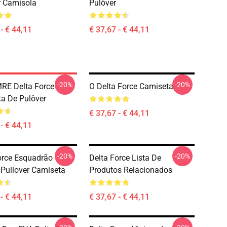
r Camisola
Pulôver
- € 44,11
€ 37,67 - € 44,11
-20%
-20%
RE Delta Force
O Delta Force Camiseta
a De Pulôver
€ 37,67 - € 44,11
- € 44,11
-20%
-20%
orce Esquadrão
Delta Force Lista De
 Pullover Camiseta
Produtos Relacionados
- € 44,11
€ 37,67 - € 44,11