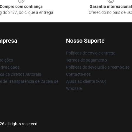
Compre com confiança
Garantia internacional
gido 24/7, do clique à entrega
Oferecido no país de us
mpresa
Nosso Suporte
Políticas de envio e entrega
ndições
Termos de pagamento
privacidade
Políticas de devolução e reembolso
ca de Direitos Autorais
Contacte-nos
i de Transparência de Cadeia de
Ajuda ao cliente (FAQ)
Whosale
6 all rights reserved