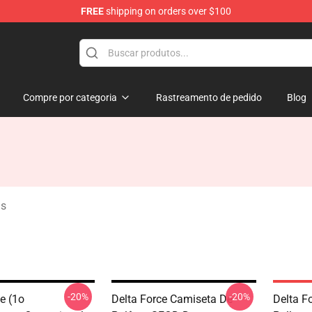
FREE
shipping on orders over $100
ore
Compre por categoria
Rastreamento de pedido
Blog
as
-20%
-20%
e (1o
Delta Force Camiseta De
Delta F