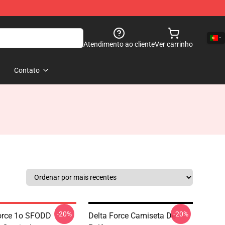
Atendimento ao cliente
Ver carrinho
Contato
-20%
-20%
orce 1o SFODD
Delta Force Camiseta De