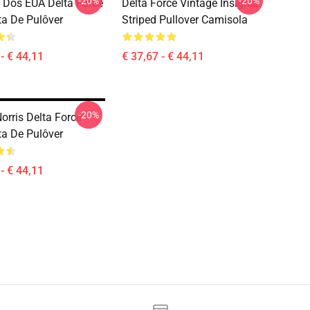
-20%
-20%
o Dos EUA Delta Force
Delta Force Vintage Insignia
a De Pulôver
Striped Pullover Camisola
- € 44,11
€ 37,67 - € 44,11
-20%
orris Delta Force
a De Pulôver
- € 44,11