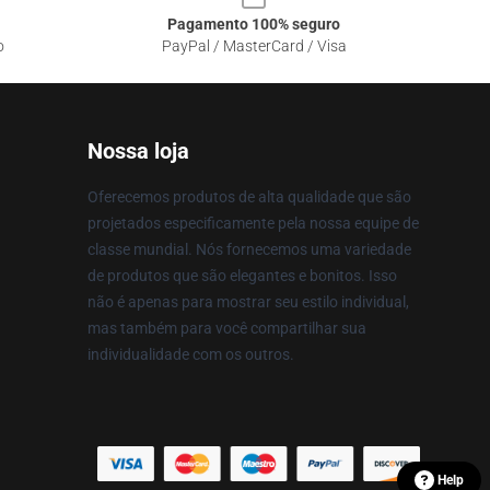
Pagamento 100% seguro
o
PayPal / MasterCard / Visa
Nossa loja
Oferecemos produtos de alta qualidade que são
projetados especificamente pela nossa equipe de
classe mundial. Nós fornecemos uma variedade
de produtos que são elegantes e bonitos. Isso
não é apenas para mostrar seu estilo individual,
mas também para você compartilhar sua
individualidade com os outros.
Help