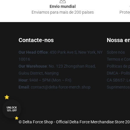
Envio mundial
Enviamos para mais de 200 países
Prote
Contacte-nos
Nossa e
Our Head Office
: 450 Park Ave S, New York, NY
Sobre nós
10016
Termos e Co
Our Warehouse
: No. 123 Zhongshan Road,
Políticas de 
Gulou District, Nanjing
DMCA - Políti
Hour
: 9AM – 5PM (Mon – Fri)
CA SB657: Le
Email
: contact@delta-force-merch.shop
Suprimentos
UNLOCK
10% OFF
© Delta Force Shop - Official Delta Force Merchandise Store 202