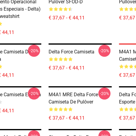
nto Operacional
Pulôver SFOD-D
Pullove
 Especiais - Delta)
weatshirt
€ 37,67 - € 44,11
€ 37,67 
€ 44,11
-20%
-20%
ce Camiseta De
Delta Force Camiseta
M4A1 M
a
Camiset
€ 37,67 - € 44,11
€ 44,11
€ 37,67 
-20%
-20%
e Camiseta Elétrica
M4A1 MRE Delta Force
Delta F
Camiseta De Pulôver
Esporte
€ 44,11
€ 37,67 - € 44,11
€ 37,67 