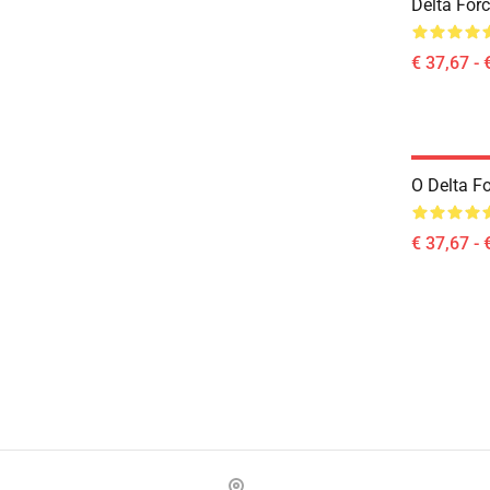
Delta For
€ 37,67 - 
O Delta F
€ 37,67 - 
Footer