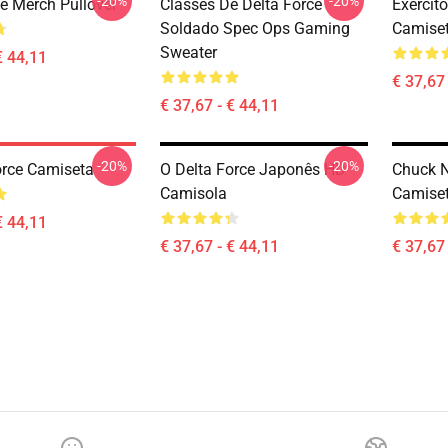
-20%
-20%
ce Merch Pullover
Classes De Delta Force
Exércit
Soldado Spec Ops Gaming
Camiset
Sweater
€ 44,11
€ 37,67 
€ 37,67 - € 44,11
-20%
-20%
orce Camiseta
O Delta Force Japonês HD
Chuck N
Camisola
Camiset
€ 44,11
€ 37,67 - € 44,11
€ 37,67 