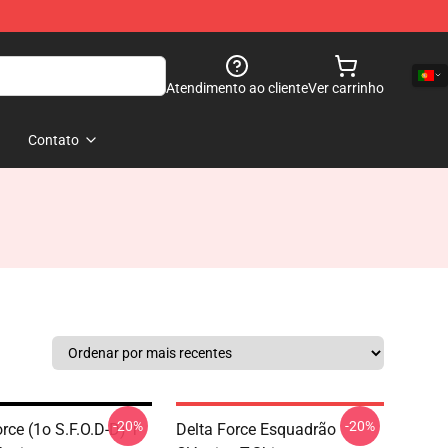
Atendimento ao cliente
Ver carrinho
Contato
-20%
-20%
rce (1o S.F.O.D-D) T-
Delta Force Esquadrão