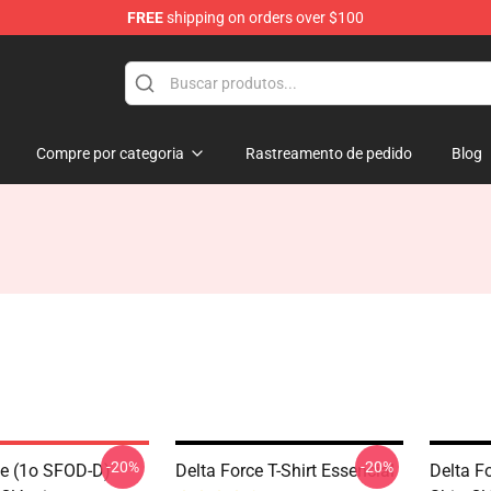
FREE
shipping on orders over $100
ore
Compre por categoria
Rastreamento de pedido
Blog
-20%
-20%
ce (1o SFOD-D)
Delta Force T-Shirt Essencial
Delta Fo