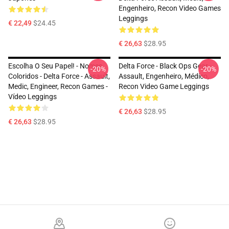
Engenheiro, Recon Video Games
Leggings
€ 22,49
$24.45
€ 26,63
$28.95
Escolha O Seu Papel! - Nomes
Delta Force - Black Ops Gear -
-20%
-20%
Coloridos - Delta Force - Assault,
Assault, Engenheiro, Médico,
Medic, Engineer, Recon Games -
Recon Video Game Leggings
Vídeo Leggings
€ 26,63
$28.95
€ 26,63
$28.95
Footer