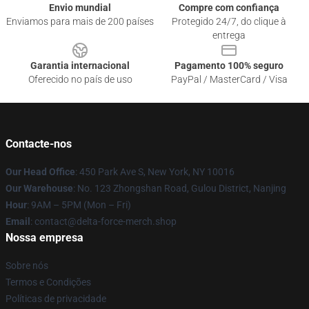
Envio mundial
Compre com confiança
Enviamos para mais de 200 países
Protegido 24/7, do clique à
entrega
Garantia internacional
Pagamento 100% seguro
Oferecido no país de uso
PayPal / MasterCard / Visa
Contacte-nos
Our Head Office
: 450 Park Ave S, New York, NY 10016
Our Warehouse
: No. 123 Zhongshan Road, Gulou District, Nanjing
Hour
: 9AM – 5PM (Mon – Fri)
Email
: contact@delta-force-merch.shop
Nossa empresa
Sobre nós
Termos e Condições
Políticas de privacidade