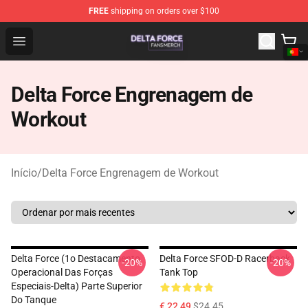
FREE
shipping on orders over $100
Delta Force Shop - Official Delta Force Merchandise Stor
Open menu
Delta Force Engrenagem de
Workout
Início
/
Delta Force Engrenagem de Workout
Delta Force (1o Destacamento
Delta Force SFOD-D Racerback
-20%
-20%
Operacional Das Forças
Tank Top
Especiais-Delta) Parte Superior
Do Tanque
€ 22,49
$24.45