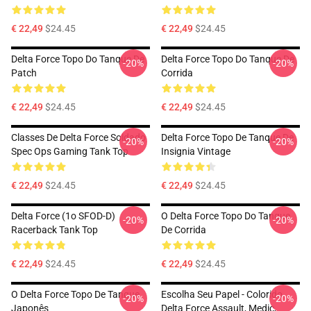
€ 22,49
$24.45
€ 22,49
$24.45
Delta Force Topo Do Tanque De
Delta Force Topo Do Tanque De
-20%
-20%
Patch
Corrida
€ 22,49
$24.45
€ 22,49
$24.45
Classes De Delta Force Soldado
Delta Force Topo De Tanque De
-20%
-20%
Spec Ops Gaming Tank Top
Insignia Vintage
€ 22,49
$24.45
€ 22,49
$24.45
Delta Force (1o SFOD-D)
O Delta Force Topo Do Tanque
-20%
-20%
Racerback Tank Top
De Corrida
€ 22,49
$24.45
€ 22,49
$24.45
O Delta Force Topo De Tanque
Escolha Seu Papel - Colorido
-20%
-20%
Japonês
Delta Force Assault, Medic,