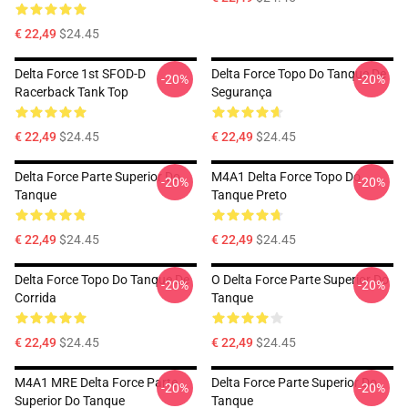
€ 22,49
$24.45
Delta Force 1st SFOD-D
Delta Force Topo Do Tanque De
-20%
-20%
Racerback Tank Top
Segurança
€ 22,49
$24.45
€ 22,49
$24.45
Delta Force Parte Superior Do
M4A1 Delta Force Topo Do
-20%
-20%
Tanque
Tanque Preto
€ 22,49
$24.45
€ 22,49
$24.45
Delta Force Topo Do Tanque De
O Delta Force Parte Superior Do
-20%
-20%
Corrida
Tanque
€ 22,49
$24.45
€ 22,49
$24.45
M4A1 MRE Delta Force Parte
Delta Force Parte Superior Do
-20%
-20%
Superior Do Tanque
Tanque