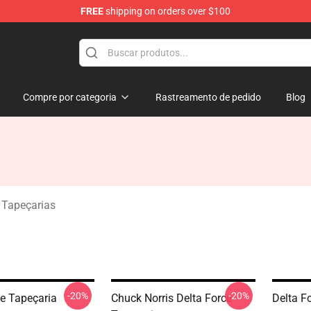
FREE
shipping on orders over $100
ore
Compre por categoria
Rastreamento de pedido
Blog
 Tapeçarias
-20%
-20%
ce Tapeçaria
Chuck Norris Delta Force
Delta F