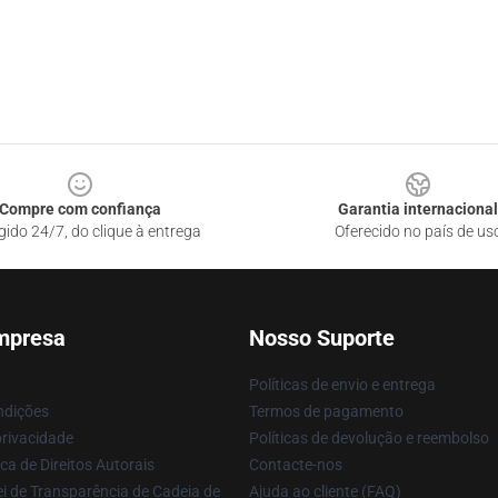
Compre com confiança
Garantia internacional
gido 24/7, do clique à entrega
Oferecido no país de us
mpresa
Nosso Suporte
Políticas de envio e entrega
ndições
Termos de pagamento
privacidade
Políticas de devolução e reembolso
ca de Direitos Autorais
Contacte-nos
i de Transparência de Cadeia de
Ajuda ao cliente (FAQ)