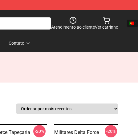
Atendimento ao cliente
Ver carrinho
Contato
-20%
-20%
orce Tapeçaria
Militares Delta Force