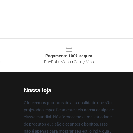
Pagamento 100% seguro
o
PayPal / MasterCard / Visa
Nossa loja
Oferecemos produtos de alta qualidade que são
projetados especificamente pela nossa equipe de
classe mundial. Nós fornecemos uma variedade
de produtos que são elegantes e bonitos. Isso
não é apenas para mostrar seu estilo individual,