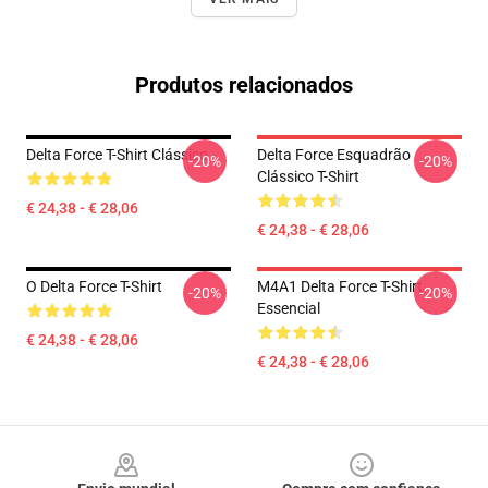
Produtos relacionados
Delta Force T-Shirt Clássico
Delta Force Esquadrão
-20%
-20%
Clássico T-Shirt
€ 24,38 - € 28,06
€ 24,38 - € 28,06
O Delta Force T-Shirt
M4A1 Delta Force T-Shirt
-20%
-20%
Essencial
€ 24,38 - € 28,06
€ 24,38 - € 28,06
Footer