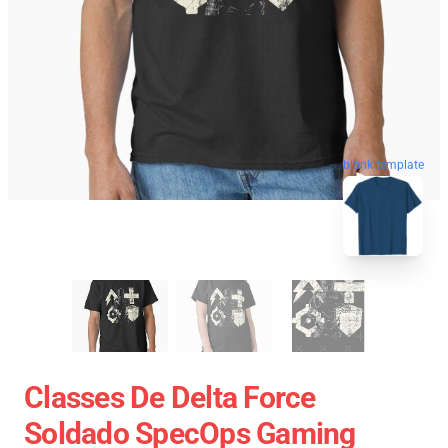
blank template
Classes De Delta Force
Soldado SpecOps Gaming