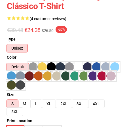
Clássico T-Shirt
(4 customer reviews)
€30.48
€24.38
-20%
$26.50
Type
Unisex
Color
Default
Size
S
M
L
XL
2XL
3XL
4XL
5XL
Print Location