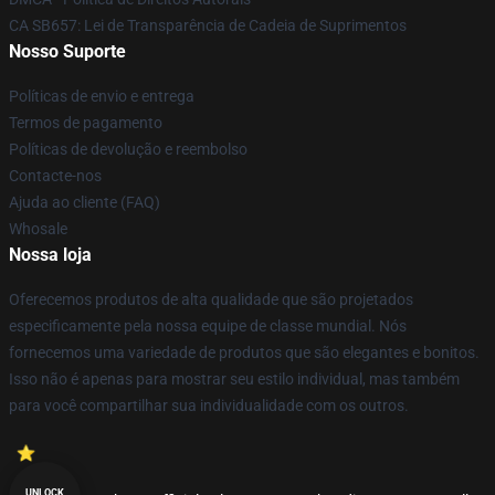
CA SB657: Lei de Transparência de Cadeia de Suprimentos
Nosso Suporte
Políticas de envio e entrega
Termos de pagamento
Políticas de devolução e reembolso
Contacte-nos
Ajuda ao cliente (FAQ)
Whosale
Nossa loja
Oferecemos produtos de alta qualidade que são projetados
especificamente pela nossa equipe de classe mundial. Nós
fornecemos uma variedade de produtos que são elegantes e bonitos.
Isso não é apenas para mostrar seu estilo individual, mas também
para você compartilhar sua individualidade com os outros.
UNLOCK