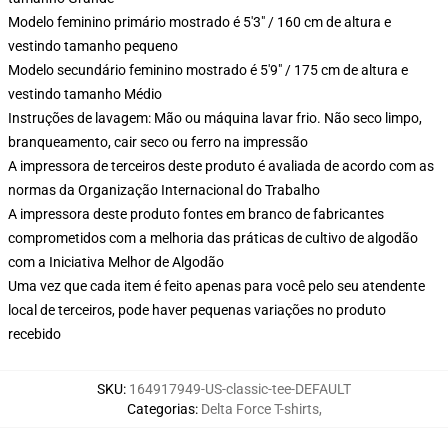
Modelo feminino primário mostrado é 5'3" / 160 cm de altura e
vestindo tamanho pequeno
Modelo secundário feminino mostrado é 5'9" / 175 cm de altura e
vestindo tamanho Médio
Instruções de lavagem: Mão ou máquina lavar frio. Não seco limpo,
branqueamento, cair seco ou ferro na impressão
A impressora de terceiros deste produto é avaliada de acordo com as
normas da Organização Internacional do Trabalho
A impressora deste produto fontes em branco de fabricantes
comprometidos com a melhoria das práticas de cultivo de algodão
com a Iniciativa Melhor de Algodão
Uma vez que cada item é feito apenas para você pelo seu atendente
local de terceiros, pode haver pequenas variações no produto
recebido
SKU
:
164917949-US-classic-tee-DEFAULT
Categorias
:
Delta Force T-shirts
,