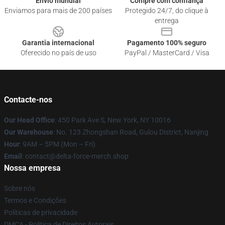
Envio mundial
Compre com confiança
Enviamos para mais de 200 países
Protegido 24/7, do clique à
entrega
Garantia internacional
Pagamento 100% seguro
Oferecido no país de uso
PayPal / MasterCard / Visa
Contacte-nos
Our Head Office
: 450 Park Ave S, New York, NY 10016
Our Warehouse
: No. 123 Zhongshan Road, Gulou District, Nanjing
Hour
: 9AM – 5PM (Mon – Fri)
Email
: contact@delta-force-merch.shop
Nossa empresa
Sobre nós
Termos e Condições
Políticas de privacidade
DMCA - Política de Direitos Autorais