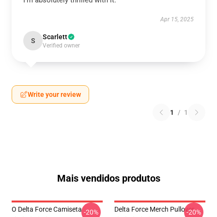
I'm absolutely thrilled with it.
Apr 15, 2025
Scarlett
S
Verified owner
Write your review
1
/
1
Mais vendidos produtos
O Delta Force Camiseta
Delta Force Merch Pullover
-20%
-20%