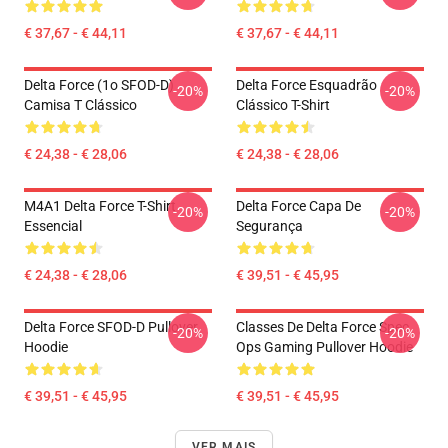
€ 37,67 - € 44,11
€ 37,67 - € 44,11
Delta Force (1o SFOD-D)
Delta Force Esquadrão
-20%
-20%
Camisa T Clássico
Clássico T-Shirt
€ 24,38 - € 28,06
€ 24,38 - € 28,06
M4A1 Delta Force T-Shirt
Delta Force Capa De
-20%
-20%
Essencial
Segurança
€ 24,38 - € 28,06
€ 39,51 - € 45,95
Delta Force SFOD-D Pullover
Classes De Delta Force Spec
-20%
-20%
Hoodie
Ops Gaming Pullover Hoodie
€ 39,51 - € 45,95
€ 39,51 - € 45,95
VER MAIS