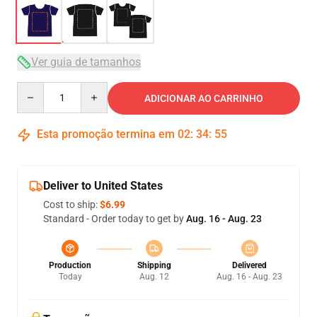
Ver guia de tamanhos
Quantity
ADICIONAR AO CARRINHO
Esta promoção termina em
02
:
34
:
54
Deliver to United States
Cost to ship:
$6.99
Standard - Order today to get by
Aug. 16 - Aug. 23
Production
Shipping
Delivered
Today
Aug. 12
Aug. 16 - Aug. 23