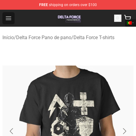
FREE
shipping on orders over $100
Delta Force Shop - Official Delta Force Merchandise Stor
Open menu
Início
/
Delta Force Pano de pano
/
Delta Force T-shirts