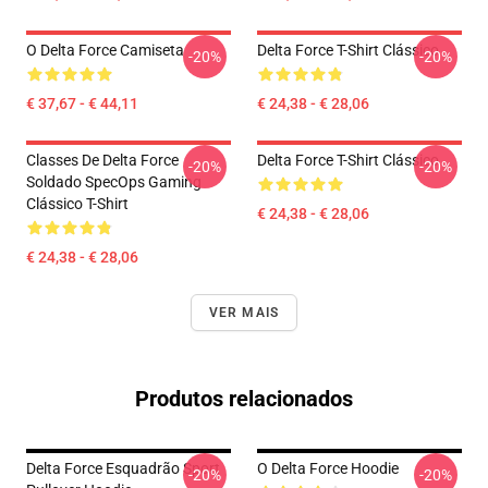
O Delta Force Camiseta
Delta Force T-Shirt Clássico
-20%
-20%
€ 37,67 - € 44,11
€ 24,38 - € 28,06
Classes De Delta Force
Delta Force T-Shirt Clássico
-20%
-20%
Soldado SpecOps Gaming
Clássico T-Shirt
€ 24,38 - € 28,06
€ 24,38 - € 28,06
VER MAIS
Produtos relacionados
Delta Force Esquadrão Sport
O Delta Force Hoodie
-20%
-20%