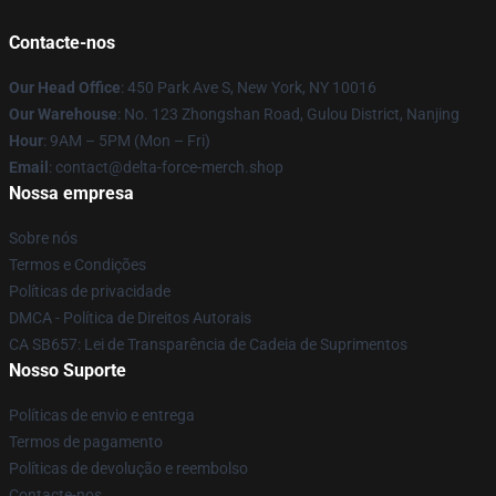
Contacte-nos
Our Head Office
: 450 Park Ave S, New York, NY 10016
Our Warehouse
: No. 123 Zhongshan Road, Gulou District, Nanjing
Hour
: 9AM – 5PM (Mon – Fri)
Email
: contact@delta-force-merch.shop
Nossa empresa
Sobre nós
Termos e Condições
Políticas de privacidade
DMCA - Política de Direitos Autorais
CA SB657: Lei de Transparência de Cadeia de Suprimentos
Nosso Suporte
Políticas de envio e entrega
Termos de pagamento
Políticas de devolução e reembolso
Contacte-nos