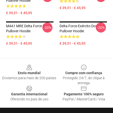
Pullover Hoodie
€ 39,51 - € 45,95
€ 39,51 - € 45,95
M4A1 MRE Delta Force Black
Delta Force Exército Dos EUA
-20%
-20%
Pullover Hoodie
Pullover Hoodie
€ 39,51 - € 45,95
€ 39,51 - € 45,95
Footer
Envio mundial
Compre com confiança
Enviamos para mais de 200 países
Protegido 24/7, do clique à
entrega
Garantia internacional
Pagamento 100% seguro
Oferecido no país de uso
PayPal / MasterCard / Visa