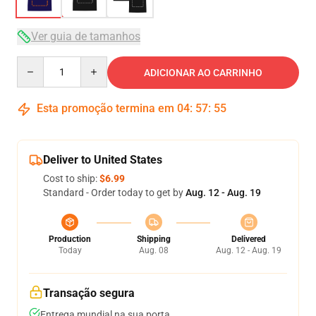
Ver guia de tamanhos
Quantity
ADICIONAR AO CARRINHO
Esta promoção termina em
04
:
57
:
54
Deliver to United States
Cost to ship:
$6.99
Standard - Order today to get by
Aug. 12 - Aug. 19
Production
Shipping
Delivered
Today
Aug. 08
Aug. 12 - Aug. 19
Transação segura
Entrega mundial na sua porta