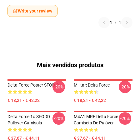
Write your review
1
/
1
Mais vendidos produtos
Delta Force Poster SFOD-D
Militar: Delta Force
-20%
-20%
€ 18,21 - € 42,22
€ 18,21 - € 42,22
Delta Force 1o SFODD
M4A1 MRE Delta Force
-20%
-20%
Pullover Camisola
Camiseta De Pulôver
€ 37,67 - € 44,11
€ 37,67 - € 44,11