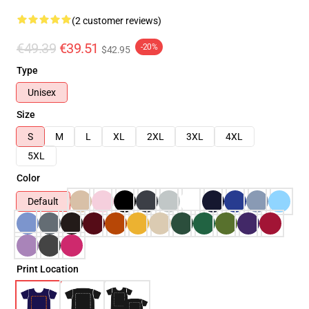
(2 customer reviews)
€49.39
€39.51
-20%
$42.95
Type
Unisex
Size
S
M
L
XL
2XL
3XL
4XL
5XL
Color
Default
Print Location