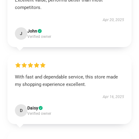
Excellent value, performs better than most
competitors.
Apr 20, 2025
John
J
Verified owner
With fast and dependable service, this store made
my shopping experience excellent.
Apr 16, 2025
Daisy
D
Verified owner