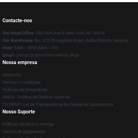
Contacte-nos
Our Head Office
: 450 Park Ave S, New York, NY 10016
Our Warehouse
: No. 123 Zhongshan Road, Gulou District, Nanjing
Hour
: 9AM – 5PM (Mon – Fri)
Email
: contact@delta-force-merch.shop
Nossa empresa
Sobre nós
Termos e Condições
Políticas de privacidade
DMCA - Política de Direitos Autorais
CA SB657: Lei de Transparência de Cadeia de Suprimentos
Nosso Suporte
Políticas de envio e entrega
Termos de pagamento