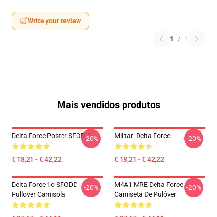
Write your review
1
/
1
Mais vendidos produtos
Delta Force Poster SFOD-D
Militar: Delta Force
-20%
-20%
€ 18,21 - € 42,22
€ 18,21 - € 42,22
Delta Force 1o SFODD
M4A1 MRE Delta Force
-20%
-20%
Pullover Camisola
Camiseta De Pulôver