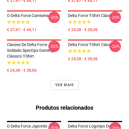
€ 37,67 - € 44,11
€ 37,67 - € 44,11
O Delta Force Camiseta
Delta Force T-Shirt Clássico
-20%
-20%
€ 37,67 - € 44,11
€ 24,38 - € 28,06
Classes De Delta Force
Delta Force T-Shirt Clássico
-20%
-20%
Soldado SpecOps Gaming
Clássico T-Shirt
€ 24,38 - € 28,06
€ 24,38 - € 28,06
VER MAIS
Produtos relacionados
O Delta Force Japonês
Delta Force Logotipo Do Jogo
-20%
-20%