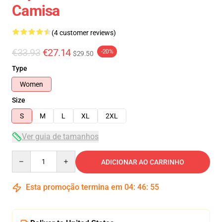
Camisa
(4 customer reviews)
€33.93
€27.14
-20%
$29.50
Type
Women
Size
S
M
L
XL
2XL
Ver guia de tamanhos
Quantity
ADICIONAR AO CARRINHO
Esta promoção termina em
04
:
46
:
54