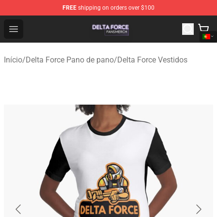
FREE
shipping on orders over $100
Delta Force Shop - Official Delta Force Merchandise Stor
Open menu
Início
/
Delta Force Pano de pano
/
Delta Force Vestidos