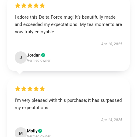
I adore this Delta Force mug! It’s beautifully made
and exceeded my expectations. My tea moments are
now truly enjoyable.
Apr 18, 2025
Jordan
J
Verified owner
I’m very pleased with this purchase; it has surpassed
my expectations.
Apr 14, 2025
Molly
M
Verified owner