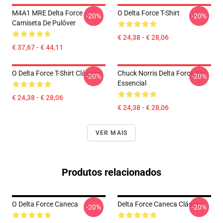
M4A1 MRE Delta Force
O Delta Force T-Shirt
-20%
-20%
Camiseta De Pulôver
€ 24,38 - € 28,06
€ 37,67 - € 44,11
O Delta Force T-Shirt Clássico
Chuck Norris Delta Force Tee
-20%
-20%
Essencial
€ 24,38 - € 28,06
€ 24,38 - € 28,06
VER MAIS
Produtos relacionados
O Delta Force Caneca
Delta Force Caneca Clássica
-20%
-20%