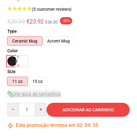
(5 customer reviews)
€29.90
€23.92
-20%
$26.00
Type
Ceramic Mug
Accent Mug
Color
Size
11 oz
15 oz
Ver guia de tamanhos
Quantity
ADICIONAR AO CARRINHO
Esta promoção termina em
02
:
04
:
55