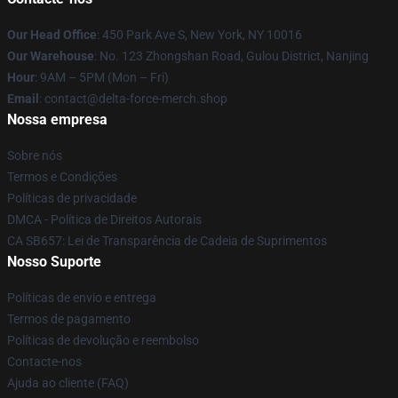
Our Head Office
: 450 Park Ave S, New York, NY 10016
Our Warehouse
: No. 123 Zhongshan Road, Gulou District, Nanjing
Hour
: 9AM – 5PM (Mon – Fri)
Email
: contact@delta-force-merch.shop
Nossa empresa
Sobre nós
Termos e Condições
Políticas de privacidade
DMCA - Política de Direitos Autorais
CA SB657: Lei de Transparência de Cadeia de Suprimentos
Nosso Suporte
Políticas de envio e entrega
Termos de pagamento
Políticas de devolução e reembolso
Contacte-nos
Ajuda ao cliente (FAQ)