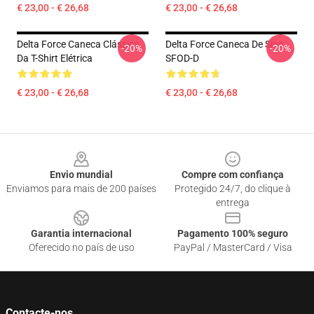
€ 23,00 - € 26,68
€ 23,00 - € 26,68
Delta Force Caneca Clássica
Delta Force Caneca De Sino
-20%
-20%
Da T-Shirt Elétrica
SFOD-D
€ 23,00 - € 26,68
€ 23,00 - € 26,68
Footer
Envio mundial
Compre com confiança
Enviamos para mais de 200 países
Protegido 24/7, do clique à
entrega
Garantia internacional
Pagamento 100% seguro
Oferecido no país de uso
PayPal / MasterCard / Visa
Contacte-nos