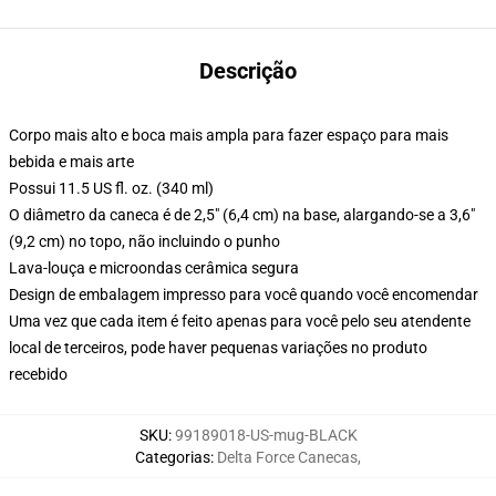
Descrição
Corpo mais alto e boca mais ampla para fazer espaço para mais
bebida e mais arte
Possui 11.5 US fl. oz. (340 ml)
O diâmetro da caneca é de 2,5" (6,4 cm) na base, alargando-se a 3,6"
(9,2 cm) no topo, não incluindo o punho
Lava-louça e microondas cerâmica segura
Design de embalagem impresso para você quando você encomendar
Uma vez que cada item é feito apenas para você pelo seu atendente
local de terceiros, pode haver pequenas variações no produto
recebido
SKU
:
99189018-US-mug-BLACK
Categorias
:
Delta Force Canecas
,