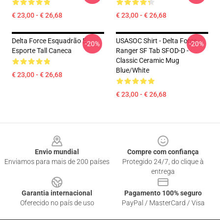
€ 23,00 - € 26,68
€ 23,00 - € 26,68
Delta Force Esquadrão E
USASOC Shirt - Delta Force -
-20%
-20%
Esporte Tall Caneca
Ranger SF Tab SFOD-D -
Classic Ceramic Mug
Blue/White
€ 23,00 - € 26,68
€ 23,00 - € 26,68
Footer
Envio mundial
Compre com confiança
Enviamos para mais de 200 países
Protegido 24/7, do clique à
entrega
Garantia internacional
Pagamento 100% seguro
Oferecido no país de uso
PayPal / MasterCard / Visa