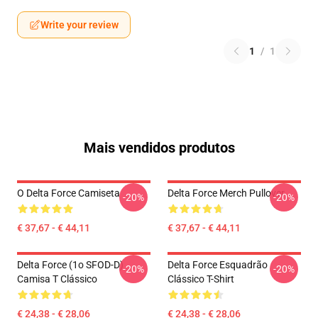
Write your review
1
/
1
Mais vendidos produtos
O Delta Force Camiseta
Delta Force Merch Pullover
-20%
-20%
€ 37,67 - € 44,11
€ 37,67 - € 44,11
Delta Force (1o SFOD-D)
Delta Force Esquadrão
-20%
-20%
Camisa T Clássico
Clássico T-Shirt
€ 24,38 - € 28,06
€ 24,38 - € 28,06