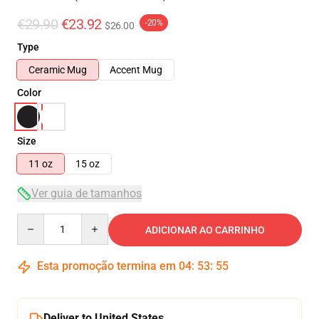
€29.90
€23.92
-20%
$26.00
Type
Ceramic Mug
Accent Mug
Color
Size
11 oz
15 oz
Ver guia de tamanhos
Quantity
ADICIONAR AO CARRINHO
Esta promoção termina em
04
:
53
:
54
Deliver to United States