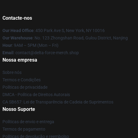
Contacte-nos
Our Head Office
: 450 Park Ave S, New York, NY 10016
Our Warehouse
: No. 123 Zhongshan Road, Gulou District, Nanjing
Hour
: 9AM – 5PM (Mon – Fri)
Email
: contact@delta-force-merch.shop
Nossa empresa
Sobre nós
Termos e Condições
Políticas de privacidade
DMCA - Política de Direitos Autorais
CA SB657: Lei de Transparência de Cadeia de Suprimentos
Nosso Suporte
Políticas de envio e entrega
Termos de pagamento
Políticas de devolução e reembolso