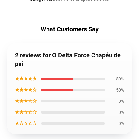
What Customers Say
2 reviews for O Delta Force Chapéu de
pai
★★★★★
50%
★★★★☆
50%
★★★☆☆
0%
★★☆☆☆
0%
★☆☆☆☆
0%