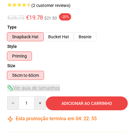
(2 customer reviews)
€24.73
€19.78
-20%
$21.50
Type
Snapback Hat
Bucket Hat
Beanie
Style
Printing
Size
56cm to 60cm
Ver guia de tamanhos
Quantity
ADICIONAR AO CARRINHO
Esta promoção termina em
04
:
22
:
54