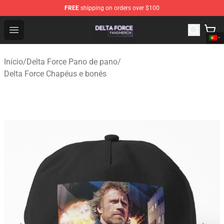
FREE
shipping on orders over $100
Delta Force Shop - Official Delta Force Merchandise Stor
Open menu
Início
/
Delta Force Pano de pano
/
Delta Force Chapéus e bonés