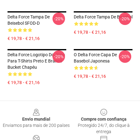
Delta Force Tampa De
Delta Force Tampa De Basebol
-20%
-20%
Beisebol SFOD-D
€ 19,78 - € 21,16
€ 19,78 - € 21,16
Delta Force Logotipo Do Jogo
O Delta Force Capa De
-20%
-20%
Para T-Shirts Preto E Branco
Basebol Japonesa
Bucket Chapéu
€ 19,78 - € 21,16
€ 19,78 - € 21,16
Footer
Envio mundial
Compre com confiança
Enviamos para mais de 200 países
Protegido 24/7, do clique à
entrega