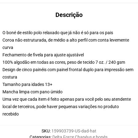
Descrição
O boné de estilo polo relaxado que já não é só para os pais
Coroa não estruturada, de médio a alto perfil com conta levemente
curva
Fechamento de fivela para ajuste ajustável
100% algodão em todas as cores, peso de tecido 7 oz. / 240 gsm
Design de cinco painéis com painel frontal duplo para impressão sem
costura
Tamanho para idades 13+
Mancha limpa com pano úmido
Uma vez que cada item é feito apenas para você pelo seu atendente
local de terceiros, pode haver pequenas variações no produto
recebido
SKU
:
159903739-US-dad-hat
Categorias
:
Delta Force Chapéus e bonés
,