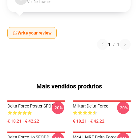
Verified owner
Write your review
1
/
1
Mais vendidos produtos
Delta Force Poster SFOD-D
Militar: Delta Force
-20%
-20%
€ 18,21 - € 42,22
€ 18,21 - € 42,22
Delta Force 1o SFODD
M4A1 MRE Delta Force