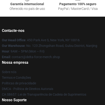
Garantia internacional
Pagamento 100% seguro
Oferecido no país de uso
PayPal / MasterCard / Visa
Contacte-nos
Our Head Office
: 450 Park Ave S, New York, NY 10016
Our Warehouse
: No. 123 Zhongshan Road, Gulou District, Nanjing
Hour
: 9AM – 5PM (Mon – Fri)
Email
: contact@delta-force-merch.shop
Nossa empresa
Sobre nós
Termos e Condições
Políticas de privacidade
DMCA - Política de Direitos Autorais
CA SB657: Lei de Transparência de Cadeia de Suprimentos
Nosso Suporte