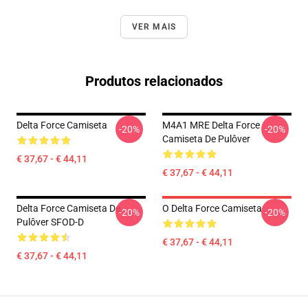
VER MAIS
Produtos relacionados
Delta Force Camiseta
M4A1 MRE Delta Force
-20%
-20%
Camiseta De Pulôver
€ 37,67 - € 44,11
€ 37,67 - € 44,11
Delta Force Camiseta De
O Delta Force Camiseta
-20%
-20%
Pulôver SFOD-D
€ 37,67 - € 44,11
€ 37,67 - € 44,11
Footer