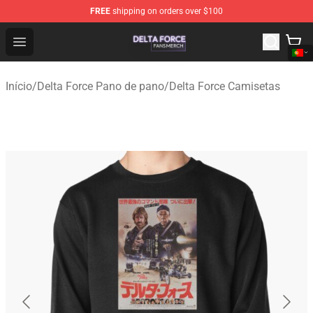
FREE
shipping on orders over $100
Delta Force Shop - Official Delta Force Merchandise Stor
Open menu
Início
/
Delta Force Pano de pano
/
Delta Force Camisetas