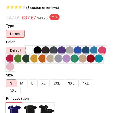
(3 customer reviews)
€47.09
€37.67
-20%
$40.95
Type
Unisex
Color
Default
Size
S
M
L
XL
2XL
3XL
4XL
5XL
Print Location