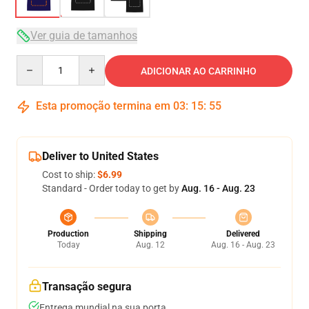
Ver guia de tamanhos
Quantity
ADICIONAR AO CARRINHO
Esta promoção termina em
03
:
15
:
54
Deliver to United States
Cost to ship:
$6.99
Standard - Order today to get by
Aug. 16 - Aug. 23
Production
Shipping
Delivered
Today
Aug. 12
Aug. 16 - Aug. 23
Transação segura
Entrega mundial na sua porta