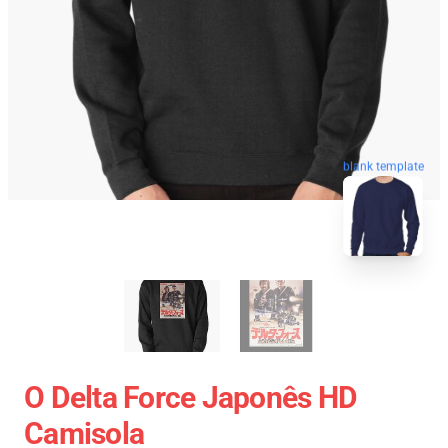
blank template
O Delta Force Japonês HD
Camisola