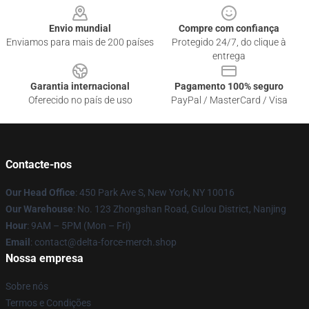
Envio mundial
Compre com confiança
Enviamos para mais de 200 países
Protegido 24/7, do clique à
entrega
Garantia internacional
Pagamento 100% seguro
Oferecido no país de uso
PayPal / MasterCard / Visa
Contacte-nos
Our Head Office
: 450 Park Ave S, New York, NY 10016
Our Warehouse
: No. 123 Zhongshan Road, Gulou District, Nanjing
Hour
: 9AM – 5PM (Mon – Fri)
Email
: contact@delta-force-merch.shop
Nossa empresa
Sobre nós
Termos e Condições